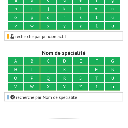
h
i
j
k
l
m
n
o
p
q
r
s
t
u
v
w
x
y
z
1
α
recherche par principe actif
Nom de spécialité
A
B
C
D
E
F
G
H
I
J
K
L
M
N
O
P
Q
R
S
T
U
V
W
X
Y
Z
1
α
recherche par Nom de spécialité