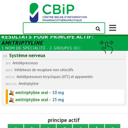
Afficher/m
la
RÉSULTATS POUR
PRINCIPE ACTIF
:
barre
AMITRIPTYLINE
de
1 NOM DE SPÉCIALITÉ - 2 GROUPES DCI
navigation
Système nerveux
10.
Antidépresseurs
10.3.
Inhibiteurs de recapture non sélectifs
10.3.2.
Antidépresseurs tricycliques (ATC) et apparentés
10.3.2.1.
Amitriptyline
10.3.2.1.1.
amitriptyline oral
•
10 mg
amitriptyline oral
•
25 mg
principe actif
a
b
c
d
e
f
g