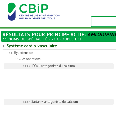
RÉSULTATS POUR
PRINCIPE ACTIF
:
AMLODIPIN
31 NOMS DE SPÉCIALITÉ - 33 GROUPES DCI
Système cardio-vasculaire
1.
Hypertension
1.1.
Associations
1.1.4.
IECA + antagoniste du calcium
1.1.4.5.
Sartan + antagoniste du calcium
1.1.4.7.