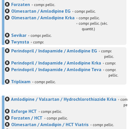
Forzaten
•
compr. pellic.
Olmesartan / Amlodipine EG
•
compr. pellic.
Olmesartan / Amlodipine Krka
•
compr. pellic.
•
compr. pellic. (séc.
quantit.)
Sevikar
•
compr. pellic.
Twynsta
•
compr.
Perindopril / Indapamide / Amlodipine EG
•
compr.
pellic.
Perindopril / Indapamide / Amlodipine Krka
•
compr.
Perindopril / Indapamide / Amlodipine Teva
•
compr.
pellic.
Triplixam
•
compr. pellic.
Amlodipine / Valsartan / Hydrochlorothiazide Krka
•
comp
pel
Exforge HCT
•
compr. pellic.
Forzaten / HCT
•
compr. pellic.
Olmesartan / Amlodipin / HCT Viatris
•
compr. pellic.