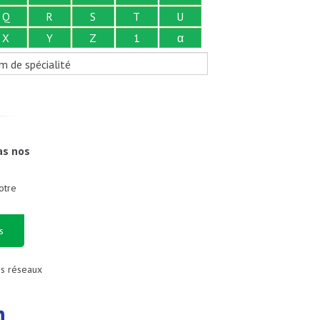
Q
R
S
T
U
X
Y
Z
1
α
m de spécialité
as nos
otre
s
es réseaux