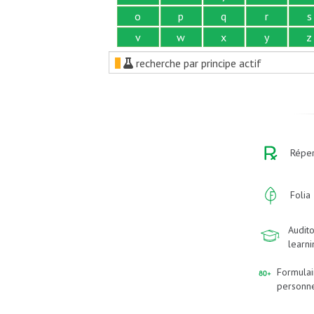
o
p
q
r
s
v
w
x
y
z
recherche par principe actif
Réper
Folia
Audito
learn
Formulai
personn