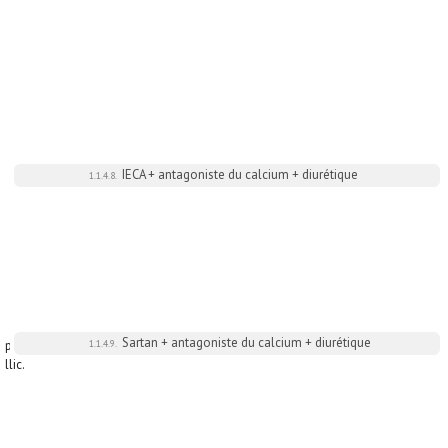
IECA + antagoniste du calcium + diurétique
1.1.4.8.
Sartan + antagoniste du calcium + diurétique
pr.
1.1.4.9.
ellic.