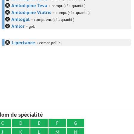
Amlodipine Teva
•
compr. (séc. quantit.)
Amlodipine Viatris
•
compr. (séc. quantit.)
Amlogal
•
compr. enr. (séc. quantit.)
Amlor
•
gél.
Lipertance
•
compr. pellic.
om de spécialité
C
D
E
F
G
J
K
L
M
N