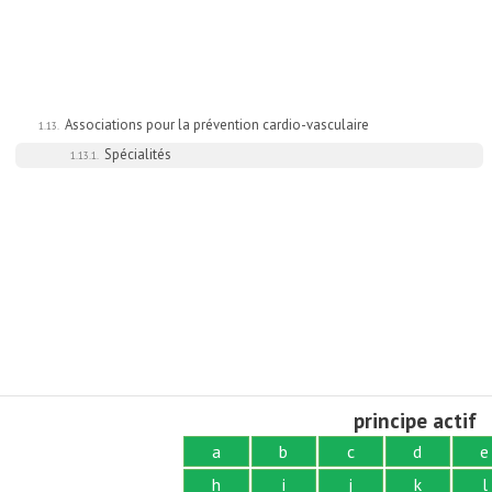
Associations pour la prévention cardio-vasculaire
1.13.
Spécialités
1.13.1.
principe actif
a
b
c
d
e
h
i
j
k
l