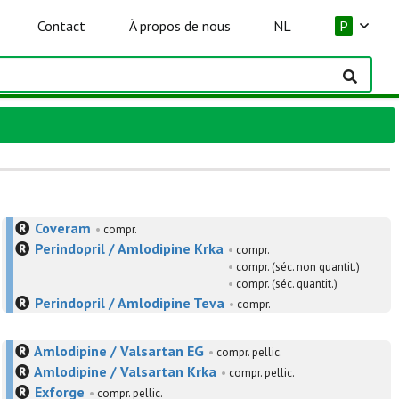
Contact
À propos de nous
NL
P
Coveram
•
compr.
Perindopril / Amlodipine Krka
•
compr.
•
compr. (séc. non quantit.)
•
compr. (séc. quantit.)
Perindopril / Amlodipine Teva
•
compr.
Amlodipine / Valsartan EG
•
compr. pellic.
Amlodipine / Valsartan Krka
•
compr. pellic.
Exforge
•
compr. pellic.