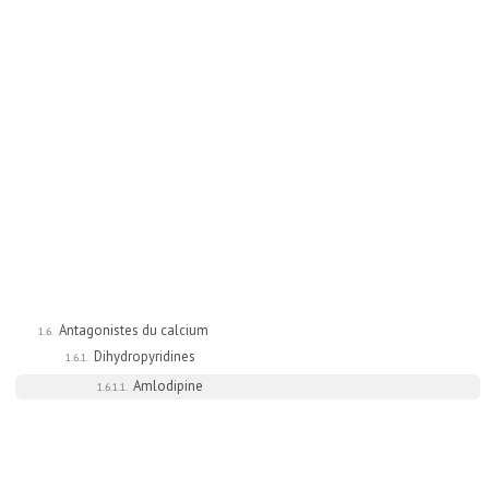
Antagonistes du calcium
1.6.
Dihydropyridines
1.6.1.
Amlodipine
1.6.1.1.