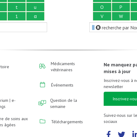
t
u
O
P
1
α
V
W
recherche par No
Médicaments
Ne manquez p
toire
vétérinaires
mises à jour
Inscrivez-vous à n
Événements
newsletter
Inscrivez-vou
rium | e-
Question de la
ings
semaine
Suivez-nous sur l
re de soins aux
sociaux
Téléchargements
es âgées