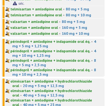
séc.
telmisartan + amlodipine oral
•
80 mg + 5 mg
telmisartan + amlodipine oral
•
80 mg + 10 mg
valsartan + amlodipine oral
•
80 mg + 5 mg
valsartan + amlodipine oral
•
160 mg + 5 mg
valsartan + amlodipine oral
•
160 mg + 10 mg
périndopril + amlodipine + indapamide oral éq.
•
4
mg + 5 mg + 1,25 mg
périndopril + amlodipine + indapamide oral éq.
•
4
mg + 10 mg + 1,25 mg
périndopril + amlodipine + indapamide oral éq.
•
8
mg + 5 mg + 2,5 mg
périndopril + amlodipine + indapamide oral éq.
•
8
mg + 10 mg + 2,5 mg
olmésartan + amlodipine + hydrochlorothiazide
oral
•
20 mg + 5 mg + 12,5 mg
olmésartan + amlodipine + hydrochlorothiazide
oral
•
40 mg + 5 mg + 12,5 mg
olmésartan + amlodipine + hydrochlorothiazide
oral
•
40 mg + 5 mg + 25 mg