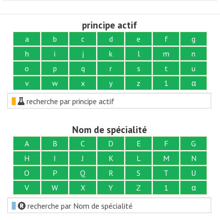
principe actif
a
b
c
d
e
f
g
h
i
j
k
l
m
n
o
p
q
r
s
t
u
v
w
x
y
z
1
α
recherche par principe actif
Nom de spécialité
A
B
C
D
E
F
G
H
I
J
K
L
M
N
O
P
Q
R
S
T
U
V
W
X
Y
Z
1
α
recherche par Nom de spécialité