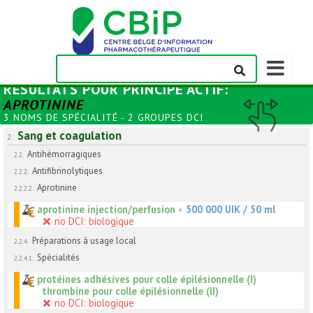
Afficher/m
la
RÉSULTATS POUR
PRINCIPE ACTIF
:
barre
APROTININE
de
3 NOMS DE SPÉCIALITÉ - 2 GROUPES DCI
navigation
Sang et coagulation
2.
Antihémorragiques
2.2.
Antifibrinolytiques
2.2.2.
Aprotinine
2.2.2.2.
aprotinine injection/perfusion
•
500 000 UIK / 50 ml
no DCI: biologique
Préparations à usage local
2.2.4.
Spécialités
2.2.4.1.
protéines adhésives pour colle épilésionnelle (I)
thrombine pour colle épilésionnelle (II)
no DCI: biologique