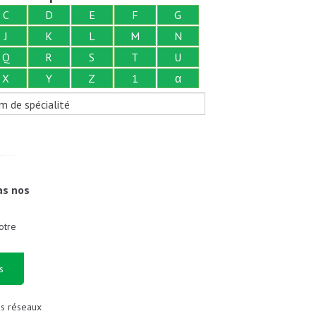
C
D
E
F
G
J
K
L
M
N
Q
R
S
T
U
X
Y
Z
1
α
m de spécialité
as nos
otre
s
es réseaux