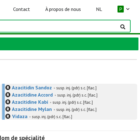
Contact
À propos de nous
NL
P
Azacitidin Sandoz
•
susp. inj. (pdr) s.c. [flac.]
Azacitidine Accord
•
susp. inj. (pdr) s.c. [flac.]
Azacitidine Kabi
•
susp. inj. (pdr) s.c. [flac.]
Azacitidine Mylan
•
susp. inj. (pdr) s.c. [flac.]
Vidaza
•
susp. inj. (pdr) s.c. [flac.]
om de spécialité