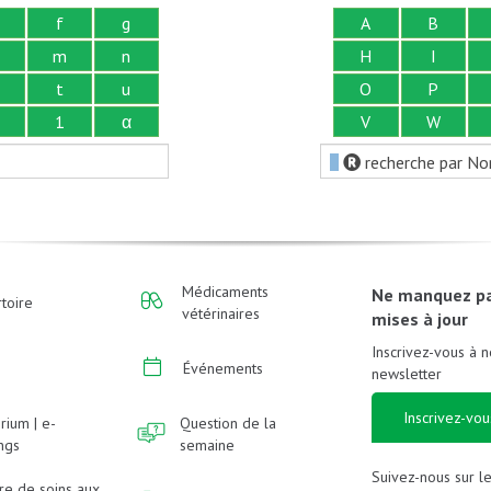
f
g
A
B
m
n
H
I
t
u
O
P
1
α
V
W
recherche par No
Médicaments
Ne manquez p
toire
vétérinaires
mises à jour
Inscrivez-vous à n
Événements
newsletter
Inscrivez-vou
rium | e-
Question de la
ings
semaine
Suivez-nous sur l
re de soins aux