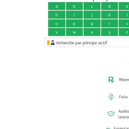
a
b
c
d
e
h
i
j
k
l
o
p
q
r
s
v
w
x
y
z
recherche par principe actif
Réper
Folia
Audito
learn
Formulai