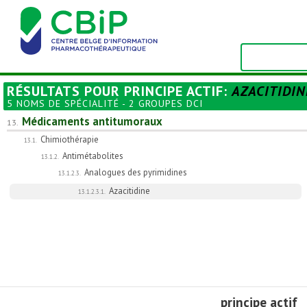
RÉSULTATS POUR
PRINCIPE ACTIF
:
AZACITIDIN
5 NOMS DE SPÉCIALITÉ - 2 GROUPES DCI
Médicaments antitumoraux
13.
Chimiothérapie
13.1.
Antimétabolites
13.1.2.
Analogues des pyrimidines
13.1.2.3.
Azacitidine
13.1.2.3.1.
principe actif