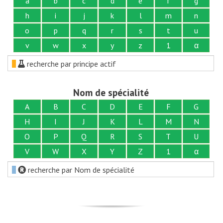
a
b
c
d
e
f
g
h
i
j
k
l
m
n
o
p
q
r
s
t
u
v
w
x
y
z
1
α
recherche par principe actif
Nom de spécialité
A
B
C
D
E
F
G
H
I
J
K
L
M
N
O
P
Q
R
S
T
U
V
W
X
Y
Z
1
α
recherche par Nom de spécialité