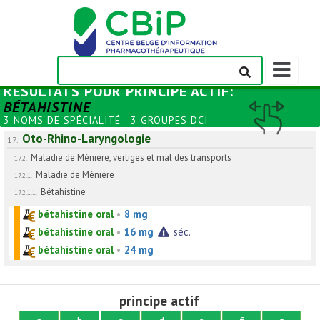
Afficher/m
la
RÉSULTATS POUR
PRINCIPE ACTIF
:
barre
BÉTAHISTINE
de
3 NOMS DE SPÉCIALITÉ - 3 GROUPES DCI
navigation
Oto-Rhino-Laryngologie
17.
Maladie de Ménière, vertiges et mal des transports
17.2.
Maladie de Ménière
17.2.1.
Bétahistine
17.2.1.1.
bétahistine oral
•
8 mg
bétahistine oral
•
16 mg
séc.
bétahistine oral
•
24 mg
principe actif