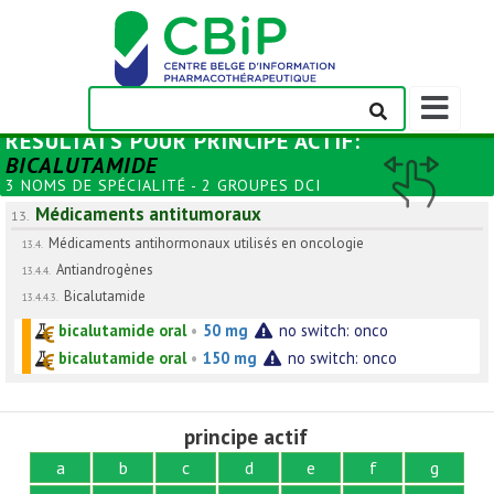
Afficher/m
la
RÉSULTATS POUR
PRINCIPE ACTIF
:
barre
BICALUTAMIDE
de
3 NOMS DE SPÉCIALITÉ - 2 GROUPES DCI
navigation
Médicaments antitumoraux
13.
Médicaments antihormonaux utilisés en oncologie
13.4.
Antiandrogènes
13.4.4.
Bicalutamide
13.4.4.3.
bicalutamide oral
•
50 mg
no switch: onco
bicalutamide oral
•
150 mg
no switch: onco
principe actif
a
b
c
d
e
f
g