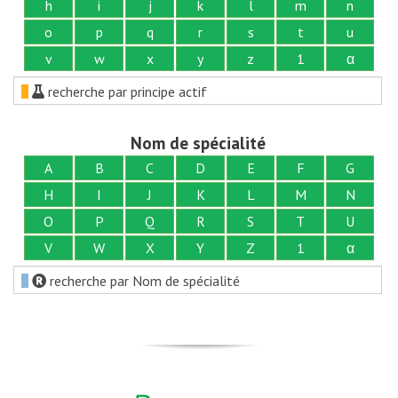
h
i
j
k
l
m
n
o
p
q
r
s
t
u
v
w
x
y
z
1
α
recherche par principe actif
Nom de spécialité
A
B
C
D
E
F
G
H
I
J
K
L
M
N
O
P
Q
R
S
T
U
V
W
X
Y
Z
1
α
recherche par Nom de spécialité