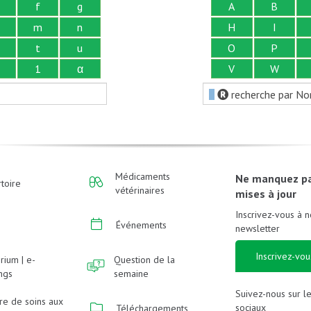
f
g
A
B
m
n
H
I
t
u
O
P
1
α
V
W
recherche par No
Médicaments
Ne manquez p
toire
vétérinaires
mises à jour
Inscrivez-vous à n
Événements
newsletter
Inscrivez-vou
rium | e-
Question de la
ings
semaine
Suivez-nous sur l
re de soins aux
sociaux
Téléchargements