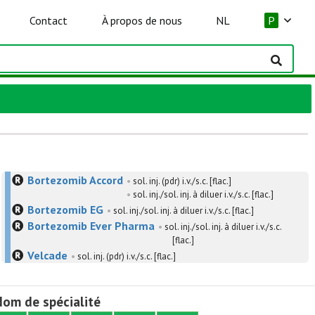
Contact
À propos de nous
NL
P
Bortezomib Accord
•
sol. inj. (pdr) i.v./s.c. [flac.]
•
sol. inj./sol. inj. à diluer i.v./s.c. [flac.]
Bortezomib EG
•
sol. inj./sol. inj. à diluer i.v./s.c. [flac.]
Bortezomib Ever Pharma
•
sol. inj./sol. inj. à diluer i.v./s.c.
[flac.]
Velcade
•
sol. inj. (pdr) i.v./s.c. [flac.]
om de spécialité