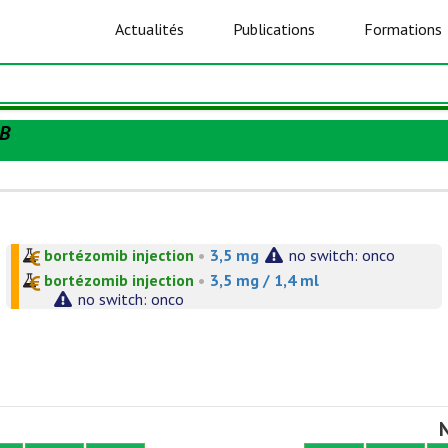
Actualités
Publications
Formations
B
bortézomib injection
•
3,5 mg
no switch: onco
bortézomib injection
•
3,5 mg / 1,4 ml
no switch: onco
N