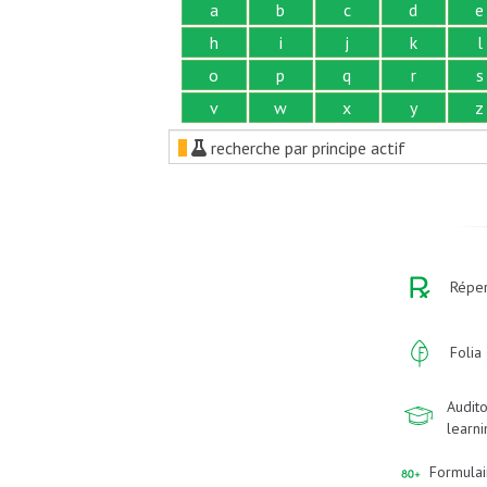
a
b
c
d
e
h
i
j
k
l
o
p
q
r
s
v
w
x
y
z
recherche par principe actif
Réper
Folia
Audito
learn
Formulai