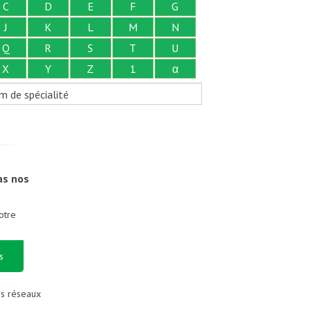
C
D
E
F
G
J
K
L
M
N
Q
R
S
T
U
X
Y
Z
1
α
m de spécialité
as nos
otre
s
es réseaux