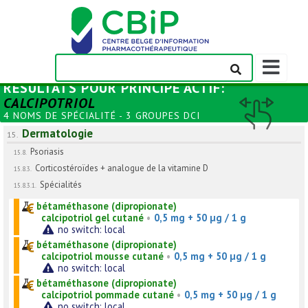
Afficher/m
la
RÉSULTATS POUR
PRINCIPE ACTIF
:
barre
CALCIPOTRIOL
de
4 NOMS DE SPÉCIALITÉ - 3 GROUPES DCI
navigation
Dermatologie
15.
Psoriasis
15.8.
Corticostéroïdes + analogue de la vitamine D
15.8.3.
Spécialités
15.8.3.1.
bétaméthasone (dipropionate)
calcipotriol gel cutané
•
0,5 mg + 50 µg / 1 g
no switch: local
bétaméthasone (dipropionate)
calcipotriol mousse cutané
•
0,5 mg + 50 µg / 1 g
no switch: local
bétaméthasone (dipropionate)
calcipotriol pommade cutané
•
0,5 mg + 50 µg / 1 g
no switch: local