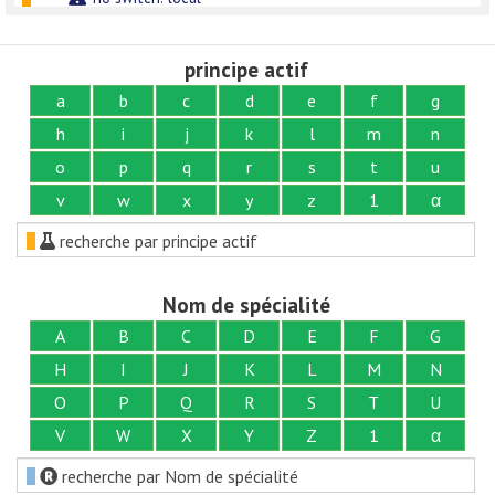
principe actif
a
b
c
d
e
f
g
h
i
j
k
l
m
n
o
p
q
r
s
t
u
v
w
x
y
z
1
α
recherche par principe actif
Nom de spécialité
A
B
C
D
E
F
G
H
I
J
K
L
M
N
O
P
Q
R
S
T
U
V
W
X
Y
Z
1
α
recherche par Nom de spécialité