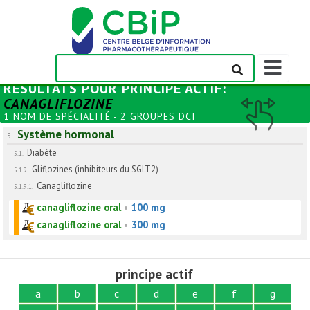
Afficher/m
la
RÉSULTATS POUR
PRINCIPE ACTIF
:
barre
CANAGLIFLOZINE
de
1 NOM DE SPÉCIALITÉ - 2 GROUPES DCI
navigation
Système hormonal
5.
Diabète
5.1.
Gliflozines (inhibiteurs du SGLT2)
5.1.9.
Canagliflozine
5.1.9.1.
canagliflozine oral
•
100 mg
canagliflozine oral
•
300 mg
principe actif
a
b
c
d
e
f
g