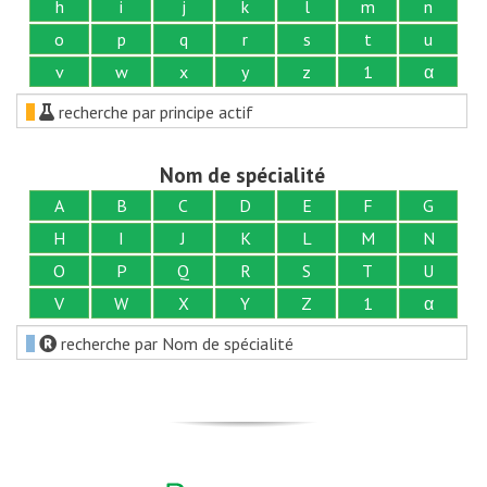
h
i
j
k
l
m
n
o
p
q
r
s
t
u
v
w
x
y
z
1
α
recherche par principe actif
Nom de spécialité
A
B
C
D
E
F
G
H
I
J
K
L
M
N
O
P
Q
R
S
T
U
V
W
X
Y
Z
1
α
recherche par Nom de spécialité