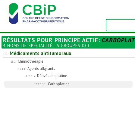
RÉSULTATS POUR
PRINCIPE ACTIF
:
CARBOPLAT
4 NOMS DE SPÉCIALITÉ - 5 GROUPES DCI
Médicaments antitumoraux
13.
Chimiothérapie
13.1.
Agents alkylants
13.1.1.
Dérivés du platine
13.1.1.3.
Carboplatine
13.1.1.3.1.