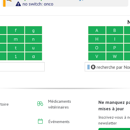
no switch: onco
N
f
g
A
B
m
n
H
I
t
u
O
P
1
α
V
W
recherche par No
Médicaments
Ne manquez p
toire
vétérinaires
mises à jour
Inscrivez-vous à n
Événements
newsletter