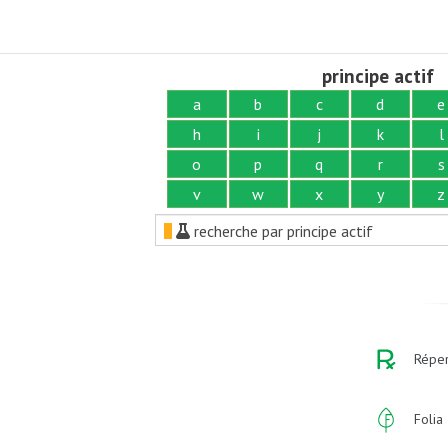
principe actif
a
b
c
d
e
h
i
j
k
l
o
p
q
r
s
v
w
x
y
z
recherche par principe actif
Réper
Folia