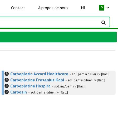
Contact
À propos de nous
NL
P
Carboplatin Accord Healthcare
•
sol. perf. à diluer i.v. [flac.]
Carboplatine Fresenius Kabi
•
sol. perf. à diluer i.v. [flac.]
Carboplatine Hospira
•
sol. inj./perf. i.v. [flac.]
Carbosin
•
sol. perf. à diluer i.v. [flac.]