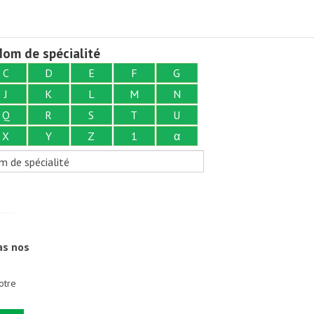
om de spécialité
C
D
E
F
G
J
K
L
M
N
Q
R
S
T
U
X
Y
Z
1
α
m de spécialité
as nos
otre