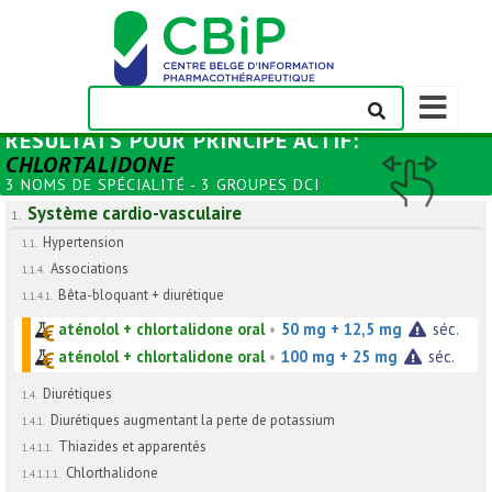
Afficher/m
la
RÉSULTATS POUR
PRINCIPE ACTIF
:
barre
CHLORTALIDONE
de
3 NOMS DE SPÉCIALITÉ - 3 GROUPES DCI
navigation
Système cardio-vasculaire
1.
Hypertension
1.1.
Associations
1.1.4.
Bêta-bloquant + diurétique
1.1.4.1.
aténolol + chlortalidone oral
•
50 mg + 12,5 mg
séc.
aténolol + chlortalidone oral
•
100 mg + 25 mg
séc.
Diurétiques
1.4.
Diurétiques augmentant la perte de potassium
1.4.1.
Thiazides et apparentés
1.4.1.1.
Chlorthalidone
1.4.1.1.1.