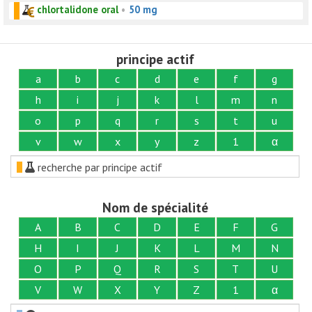
chlortalidone oral
•
50 mg
principe actif
a
b
c
d
e
f
g
h
i
j
k
l
m
n
o
p
q
r
s
t
u
v
w
x
y
z
1
α
recherche par principe actif
Nom de spécialité
A
B
C
D
E
F
G
H
I
J
K
L
M
N
O
P
Q
R
S
T
U
V
W
X
Y
Z
1
α