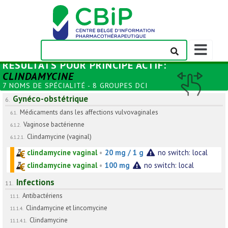
Afficher/m
la
RÉSULTATS POUR
PRINCIPE ACTIF
:
barre
CLINDAMYCINE
de
7 NOMS DE SPÉCIALITÉ - 8 GROUPES DCI
navigation
Gynéco-obstétrique
6.
Médicaments dans les affections vulvovaginales
6.1.
Vaginose bactérienne
6.1.2.
Clindamycine (vaginal)
6.1.2.1.
clindamycine vaginal
•
20 mg / 1 g
no switch: local
clindamycine vaginal
•
100 mg
no switch: local
Infections
11.
Antibactériens
11.1.
Clindamycine et lincomycine
11.1.4.
Clindamycine
11.1.4.1.