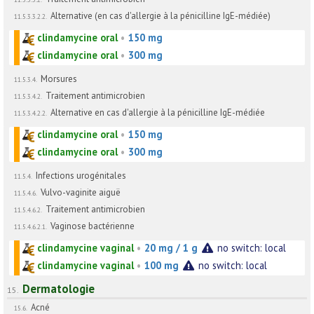
Alternative (en cas d'allergie à la pénicilline IgE-médiée)
11.5.3.3.2.2.
clindamycine oral
•
150 mg
clindamycine oral
•
300 mg
Morsures
11.5.3.4.
Traitement antimicrobien
11.5.3.4.2.
Alternative en cas d'allergie à la pénicilline IgE-médiée
11.5.3.4.2.2.
clindamycine oral
•
150 mg
clindamycine oral
•
300 mg
Infections urogénitales
11.5.4.
Vulvo-vaginite aiguë
11.5.4.6.
Traitement antimicrobien
11.5.4.6.2.
Vaginose bactérienne
11.5.4.6.2.1.
clindamycine vaginal
•
20 mg / 1 g
no switch: local
clindamycine vaginal
•
100 mg
no switch: local
Dermatologie
15.
Acné
15.6.