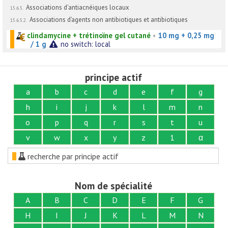
Associations d'antiacnéiques locaux
15.6.5.
Associations d’agents non antibiotiques et antibiotiques
15.6.5.2.
clindamycine + trétinoïne gel cutané
•
10 mg + 0,25 mg
/ 1 g
no switch: local
principe actif
a
b
c
d
e
f
g
h
i
j
k
l
m
n
o
p
q
r
s
t
u
v
w
x
y
z
1
α
recherche par principe actif
Nom de spécialité
A
B
C
D
E
F
G
H
I
J
K
L
M
N