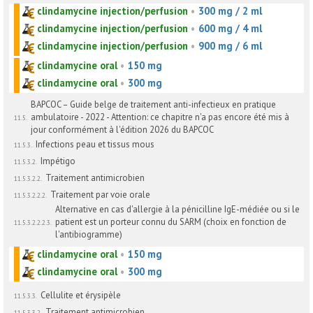
clindamycine injection/perfusion
•
300 mg / 2 ml
clindamycine injection/perfusion
•
600 mg / 4 ml
clindamycine injection/perfusion
•
900 mg / 6 ml
clindamycine oral
•
150 mg
clindamycine oral
•
300 mg
BAPCOC – Guide belge de traitement anti-infectieux en pratique
ambulatoire - 2022 - Attention: ce chapitre n'a pas encore été mis à
11.5.
jour conformément à l'édition 2026 du BAPCOC
Infections peau et tissus mous
11.5.3.
Impétigo
11.5.3.2.
Traitement antimicrobien
11.5.3.2.2.
Traitement par voie orale
11.5.3.2.2.2.
Alternative en cas d'allergie à la pénicilline IgE-médiée ou si le
patient est un porteur connu du SARM (choix en fonction de
11.5.3.2.2.2.3.
l'antibiogramme)
clindamycine oral
•
150 mg
clindamycine oral
•
300 mg
Cellulite et érysipèle
11.5.3.3.
Traitement antimicrobien
11.5.3.3.2.