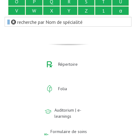
O
P
Q
R
S
T
U
V
W
X
Y
Z
1
α
recherche par Nom de spécialité
Répertoire
Folia
Auditorium | e-
learnings
Formulaire de soins