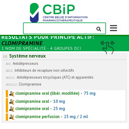
Afficher/m
la
RÉSULTATS POUR
PRINCIPE ACTIF
:
barre
CLOMIPRAMINE
de
1 NOM DE SPÉCIALITÉ - 4 GROUPES DCI
navigation
Système nerveux
10.
Antidépresseurs
10.3.
Inhibiteurs de recapture non sélectifs
10.3.2.
Antidépresseurs tricycliques (ATC) et apparentés
10.3.2.1.
Clomipramine
10.3.2.1.2.
clomipramine oral (libér. modifiée)
•
75 mg
clomipramine oral
•
10 mg
clomipramine oral
•
25 mg
clomipramine perfusion
•
25 mg / 2 ml