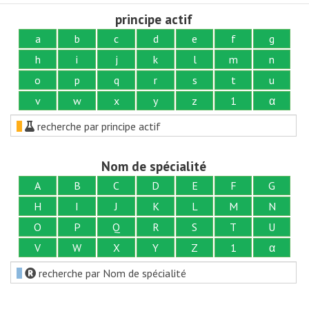
principe actif
a
b
c
d
e
f
g
h
i
j
k
l
m
n
o
p
q
r
s
t
u
v
w
x
y
z
1
α
recherche par principe actif
Nom de spécialité
A
B
C
D
E
F
G
H
I
J
K
L
M
N
O
P
Q
R
S
T
U
V
W
X
Y
Z
1
α
recherche par Nom de spécialité