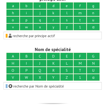
a
b
c
d
e
f
g
h
i
j
k
l
m
n
o
p
q
r
s
t
u
v
w
x
y
z
1
α
recherche par principe actif
Nom de spécialité
A
B
C
D
E
F
G
H
I
J
K
L
M
N
O
P
Q
R
S
T
U
V
W
X
Y
Z
1
α
recherche par Nom de spécialité