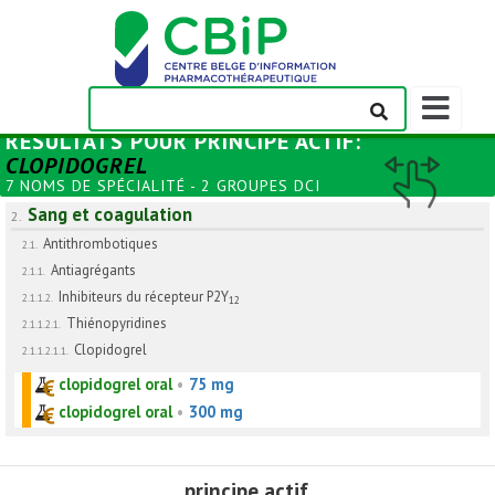
Afficher/m
la
RÉSULTATS POUR
PRINCIPE ACTIF
:
barre
CLOPIDOGREL
de
7 NOMS DE SPÉCIALITÉ - 2 GROUPES DCI
navigation
Sang et coagulation
2.
Antithrombotiques
2.1.
Antiagrégants
2.1.1.
Inhibiteurs du récepteur P2Y
2.1.1.2.
12
Thiénopyridines
2.1.1.2.1.
Clopidogrel
2.1.1.2.1.1.
clopidogrel oral
•
75 mg
clopidogrel oral
•
300 mg
principe actif