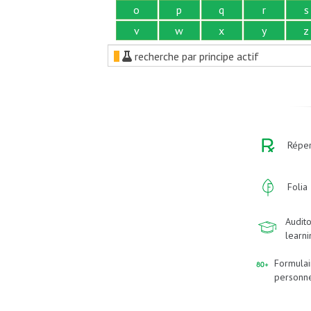
o
p
q
r
s
v
w
x
y
z
recherche par principe actif
Réper
Folia
Audito
learn
Formulai
personn