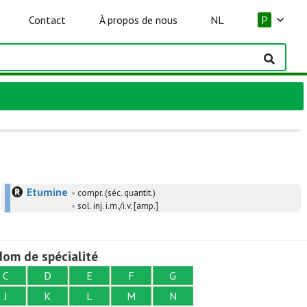
Contact
À propos de nous
NL
P
Etumine
•
compr. (séc. quantit.)
•
sol. inj. i.m./i.v. [amp.]
om de spécialité
C
D
E
F
G
J
K
L
M
N