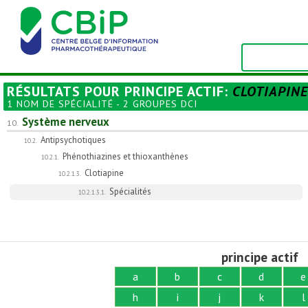
RÉSULTATS POUR
PRINCIPE ACTIF
:
CLOTIAPINE
1 NOM DE SPÉCIALITÉ - 2 GROUPES DCI
Système nerveux
10.
Antipsychotiques
10.2.
Phénothiazines et thioxanthènes
10.2.1.
Clotiapine
10.2.1.3.
Spécialités
10.2.1.3.1.
principe actif
a
b
c
d
e
h
i
j
k
l