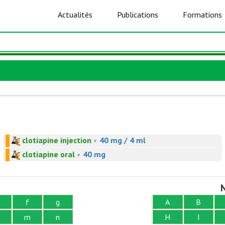
Actualités
Publications
Formations
clotiapine injection
•
40 mg / 4 ml
clotiapine oral
•
40 mg
N
f
g
A
B
m
n
H
I