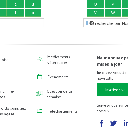
t
u
O
P
1
α
V
W
recherche par No
Médicaments
Ne manquez p
toire
vétérinaires
mises à jour
Inscrivez-vous à n
Événements
newsletter
Inscrivez-vou
rium | e-
Question de la
ings
semaine
Suivez-nous sur l
re de soins aux
sociaux
Téléchargements
es âgées