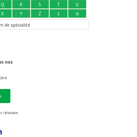
Q
R
S
T
U
X
Y
Z
1
α
m de spécialité
as nos
otre
s
es réseaux