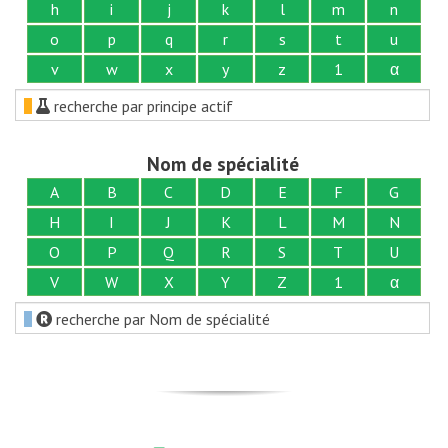
h
i
j
k
l
m
n
o
p
q
r
s
t
u
v
w
x
y
z
1
α
recherche par principe actif
Nom de spécialité
A
B
C
D
E
F
G
H
I
J
K
L
M
N
O
P
Q
R
S
T
U
V
W
X
Y
Z
1
α
recherche par Nom de spécialité