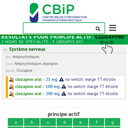
Afficher/m
la
RÉSULTATS POUR
PRINCIPE ACTIF
:
CLOZAPINE
barre
2 NOMS DE SPÉCIALITÉ - 3 GROUPES DCI
de
Système nerveux
navigation
10.
Antipsychotiques
10.2.
Antipsychotiques atypiques
10.2.4.
Clozapine
10.2.4.4.
clozapine oral
•
25 mg
no switch: marge TT étroite
clozapine oral
•
100 mg
no switch: marge TT étroite
clozapine oral
•
200 mg
no switch: marge TT étroite
principe actif
a
b
c
d
e
f
g