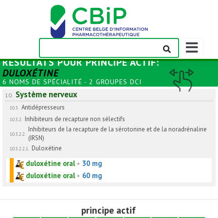
Afficher/m
la
RÉSULTATS POUR
PRINCIPE ACTIF
:
barre
DULOXÉTINE
de
6 NOMS DE SPÉCIALITÉ - 2 GROUPES DCI
navigation
Système nerveux
10.
Antidépresseurs
10.3.
Inhibiteurs de recapture non sélectifs
10.3.2.
Inhibiteurs de la recapture de la sérotonine et de la noradrénaline
10.3.2.2.
(IRSN)
Duloxétine
10.3.2.2.1.
duloxétine oral
•
30 mg
duloxétine oral
•
60 mg
principe actif