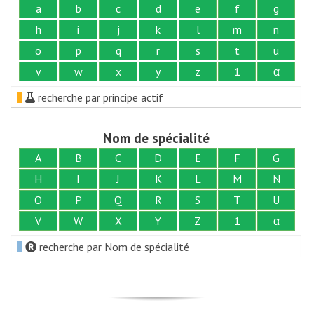
a
b
c
d
e
f
g
h
i
j
k
l
m
n
o
p
q
r
s
t
u
v
w
x
y
z
1
α
recherche par principe actif
Nom de spécialité
A
B
C
D
E
F
G
H
I
J
K
L
M
N
O
P
Q
R
S
T
U
V
W
X
Y
Z
1
α
recherche par Nom de spécialité