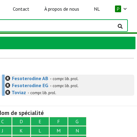
Contact
À propos de nous
NL
P
Fesoterodine AB
•
compr. lib. prol.
Fesoterodine EG
•
compr. lib. prol.
Toviaz
•
compr. lib. prol.
om de spécialité
C
D
E
F
G
J
K
L
M
N