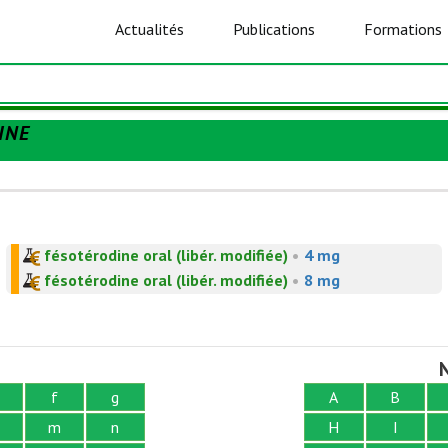
Actualités
Publications
Formations
INE
fésotérodine oral (libér. modifiée)
•
4 mg
fésotérodine oral (libér. modifiée)
•
8 mg
N
f
g
A
B
m
n
H
I