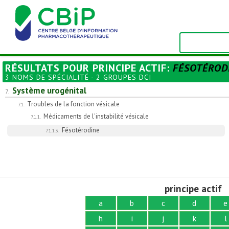
RÉSULTATS POUR
PRINCIPE ACTIF
:
FÉSOTÉROD
3 NOMS DE SPÉCIALITÉ - 2 GROUPES DCI
Système urogénital
7.
Troubles de la fonction vésicale
7.1.
Médicaments de l'instabilité vésicale
7.1.1.
Fésotérodine
7.1.1.3.
principe actif
a
b
c
d
e
h
i
j
k
l