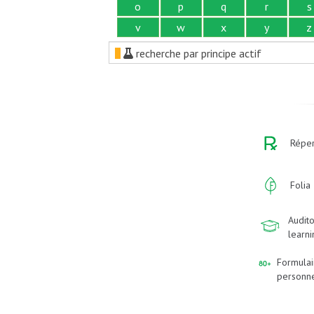
o
p
q
r
s
v
w
x
y
z
recherche par principe actif
Réper
Folia
Audito
learn
Formulai
personn