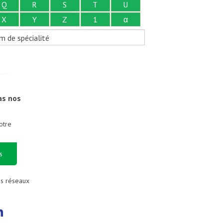
Q
R
S
T
U
X
Y
Z
1
α
m de spécialité
as nos
otre
s
es réseaux