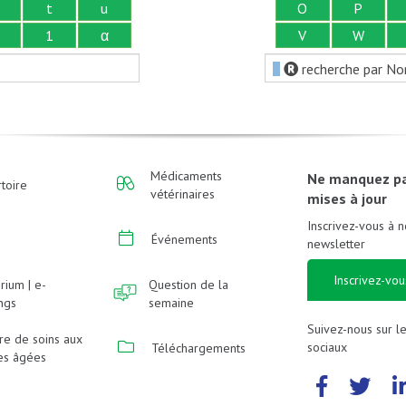
t
u
O
P
1
α
V
W
recherche par No
Médicaments
Ne manquez p
toire
vétérinaires
mises à jour
Inscrivez-vous à n
Événements
newsletter
Inscrivez-vou
rium | e-
Question de la
ings
semaine
Suivez-nous sur l
re de soins aux
sociaux
Téléchargements
es âgées