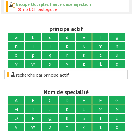
Groupe Octaplex haute dose injection
no DCI: biologique
principe actif
a
b
c
d
e
f
g
h
i
j
k
l
m
n
o
p
q
r
s
t
u
v
w
x
y
z
1
α
recherche par principe actif
Nom de spécialité
A
B
C
D
E
F
G
H
I
J
K
L
M
N
O
P
Q
R
S
T
U
V
W
X
Y
Z
1
α