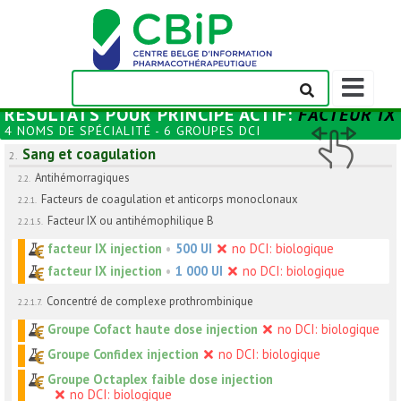
Afficher/m
la
RÉSULTATS POUR
PRINCIPE ACTIF
:
FACTEUR IX
barre
4 NOMS DE SPÉCIALITÉ - 6 GROUPES DCI
de
Sang et coagulation
navigation
2.
Antihémorragiques
2.2.
Facteurs de coagulation et anticorps monoclonaux
2.2.1.
Facteur IX ou antihémophilique B
2.2.1.5.
facteur IX injection
•
500 UI
no DCI: biologique
facteur IX injection
•
1 000 UI
no DCI: biologique
Concentré de complexe prothrombinique
2.2.1.7.
Groupe Cofact haute dose injection
no DCI: biologique
Groupe Confidex injection
no DCI: biologique
Groupe Octaplex faible dose injection
no DCI: biologique