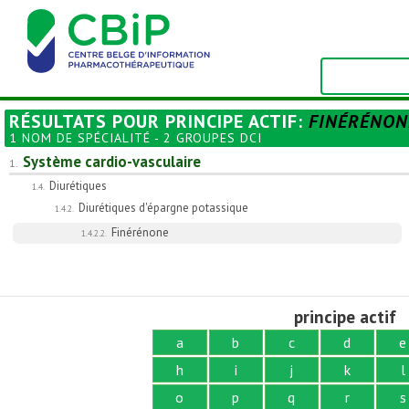
RÉSULTATS POUR
PRINCIPE ACTIF
:
FINÉRÉNON
1 NOM DE SPÉCIALITÉ - 2 GROUPES DCI
Système cardio-vasculaire
1.
Diurétiques
1.4.
Diurétiques d'épargne potassique
1.4.2.
Finérénone
1.4.2.2.
principe actif
a
b
c
d
e
h
i
j
k
l
o
p
q
r
s