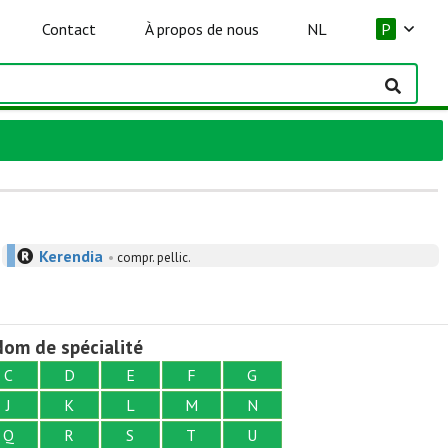
Contact
À propos de nous
NL
P
Kerendia
•
compr. pellic.
om de spécialité
C
D
E
F
G
J
K
L
M
N
Q
R
S
T
U