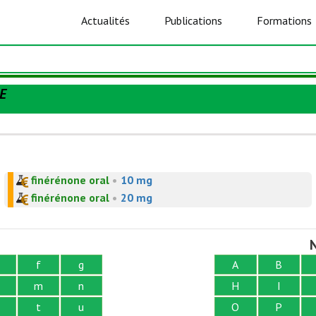
Actualités
Publications
Formations
E
finérénone oral
•
10 mg
finérénone oral
•
20 mg
N
f
g
A
B
m
n
H
I
t
u
O
P