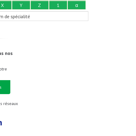
X
Y
Z
1
α
m de spécialité
as nos
otre
s
es réseaux