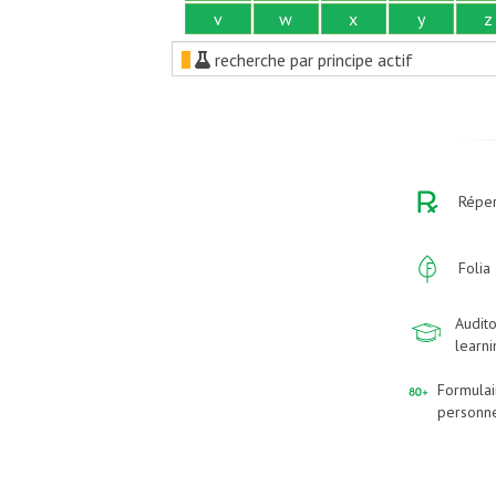
v
w
x
y
z
recherche par principe actif
Réper
Folia
Audito
learn
Formulai
personn