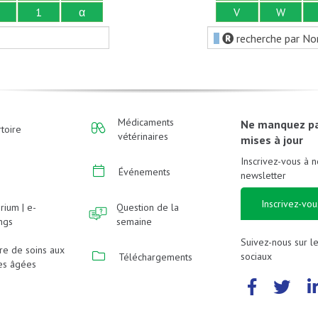
1
α
V
W
recherche par No
Médicaments
Ne manquez p
toire
vétérinaires
mises à jour
Inscrivez-vous à n
Événements
newsletter
Inscrivez-vou
rium | e-
Question de la
ings
semaine
Suivez-nous sur l
re de soins aux
sociaux
Téléchargements
es âgées