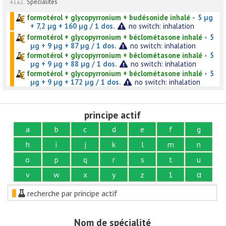
Spécialités
4.1.6.1.
formotérol + glycopyrronium + budésonide inhalé
•
5 µg
+ 7,2 µg + 160 µg / 1 dos.
no switch: inhalation
formotérol + glycopyrronium + béclométasone inhalé
•
5
µg + 9 µg + 87 µg / 1 dos.
no switch: inhalation
formotérol + glycopyrronium + béclométasone inhalé
•
5
µg + 9 µg + 88 µg / 1 dos.
no switch: inhalation
formotérol + glycopyrronium + béclométasone inhalé
•
5
µg + 9 µg + 172 µg / 1 dos.
no switch: inhalation
principe actif
a
b
c
d
e
f
g
h
i
j
k
l
m
n
o
p
q
r
s
t
u
v
w
x
y
z
1
α
recherche par principe actif
Nom de spécialité