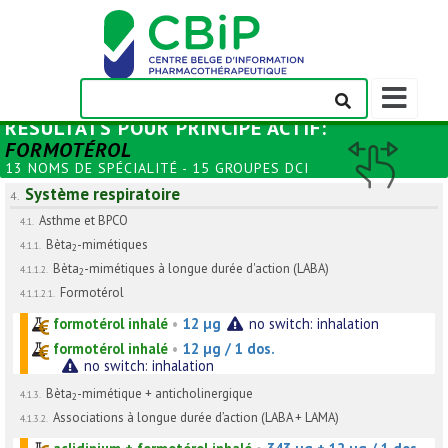
Afficher/m
la
RÉSULTATS POUR
PRINCIPE ACTIF
:
barre
FORMOTÉROL
de
13 NOMS DE SPÉCIALITÉ - 15 GROUPES DCI
navigation
Système respiratoire
4.
Asthme et BPCO
4.1.
Bèta
-mimétiques
4.1.1.
2
Bèta
-mimétiques à longue durée d'action (LABA)
4.1.1.2.
2
Formotérol
4.1.1.2.1.
formotérol inhalé
•
12 µg
no switch: inhalation
formotérol inhalé
•
12 µg / 1 dos.
no switch: inhalation
Bèta
-mimétique + anticholinergique
4.1.3.
2
Associations à longue durée d’action (LABA + LAMA)
4.1.3.2.