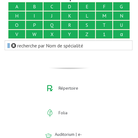
A
B
C
D
E
F
G
H
I
J
K
L
M
N
O
P
Q
R
S
T
U
V
W
X
Y
Z
1
α
recherche par Nom de spécialité
Répertoire
Folia
Auditorium | e-