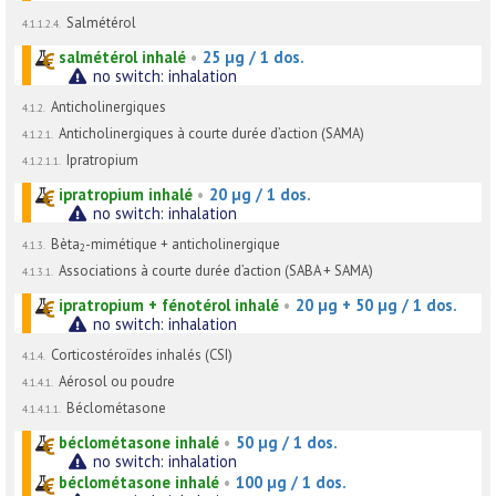
Salmétérol
4.1.1.2.4.
salmétérol inhalé
•
25 µg / 1 dos.
no switch: inhalation
Anticholinergiques
4.1.2.
Anticholinergiques à courte durée d’action (SAMA)
4.1.2.1.
Ipratropium
4.1.2.1.1.
ipratropium inhalé
•
20 µg / 1 dos.
no switch: inhalation
Bèta
-mimétique + anticholinergique
4.1.3.
2
Associations à courte durée d’action (SABA + SAMA)
4.1.3.1.
ipratropium + fénotérol inhalé
•
20 µg + 50 µg / 1 dos.
no switch: inhalation
Corticostéroïdes inhalés (CSI)
4.1.4.
Aérosol ou poudre
4.1.4.1.
Béclométasone
4.1.4.1.1.
béclométasone inhalé
•
50 µg / 1 dos.
no switch: inhalation
béclométasone inhalé
•
100 µg / 1 dos.