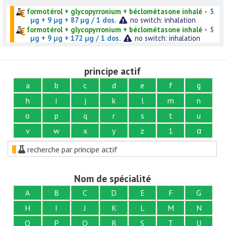
formotérol + glycopyrronium + béclométasone inhalé
•
5
µg + 9 µg + 87 µg / 1 dos.
no switch: inhalation
formotérol + glycopyrronium + béclométasone inhalé
•
5
µg + 9 µg + 172 µg / 1 dos.
no switch: inhalation
principe actif
a
b
c
d
e
f
g
h
i
j
k
l
m
n
o
p
q
r
s
t
u
v
w
x
y
z
1
α
recherche par principe actif
Nom de spécialité
A
B
C
D
E
F
G
H
I
J
K
L
M
N
O
P
Q
R
S
T
U