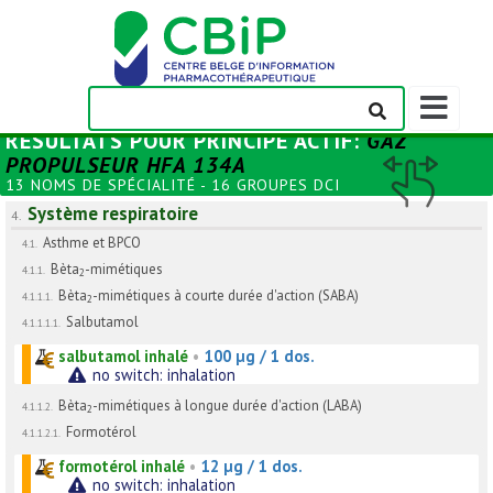
Afficher/m
la
RÉSULTATS POUR
PRINCIPE ACTIF
:
GAZ
barre
PROPULSEUR HFA 134A
de
13 NOMS DE SPÉCIALITÉ - 16 GROUPES DCI
navigation
Système respiratoire
4.
Asthme et BPCO
4.1.
Bèta
-mimétiques
4.1.1.
2
Bèta
-mimétiques à courte durée d'action (SABA)
4.1.1.1.
2
Salbutamol
4.1.1.1.1.
salbutamol inhalé
•
100 µg / 1 dos.
no switch: inhalation
Bèta
-mimétiques à longue durée d'action (LABA)
4.1.1.2.
2
Formotérol
4.1.1.2.1.
formotérol inhalé
•
12 µg / 1 dos.
no switch: inhalation