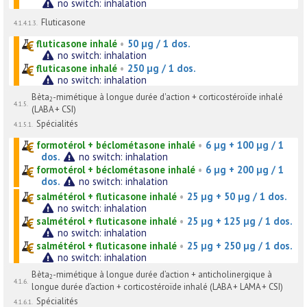
no switch: inhalation
Fluticasone
4.1.4.1.3.
fluticasone inhalé
•
50 µg / 1 dos.
no switch: inhalation
fluticasone inhalé
•
250 µg / 1 dos.
no switch: inhalation
Bèta
-mimétique à longue durée d'action + corticostéroïde inhalé
2
4.1.5.
(LABA + CSI)
Spécialités
4.1.5.1.
formotérol + béclométasone inhalé
•
6 µg + 100 µg / 1
dos.
no switch: inhalation
formotérol + béclométasone inhalé
•
6 µg + 200 µg / 1
dos.
no switch: inhalation
salmétérol + fluticasone inhalé
•
25 µg + 50 µg / 1 dos.
no switch: inhalation
salmétérol + fluticasone inhalé
•
25 µg + 125 µg / 1 dos.
no switch: inhalation
salmétérol + fluticasone inhalé
•
25 µg + 250 µg / 1 dos.
no switch: inhalation
Bèta
-mimétique à longue durée d’action + anticholinergique à
2
4.1.6.
longue durée d’action + corticostéroïde inhalé (LABA + LAMA + CSI)
Spécialités
4.1.6.1.