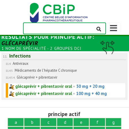
Afficher/m
la
RÉSULTATS POUR
PRINCIPE ACTIF
:
barre
GLÉCAPRÉVIR
de
1 NOM DE SPÉCIALITÉ - 2 GROUPES DCI
navigation
Infections
11.
Antiviraux
11.4.
Médicaments de l'hépatite C chronique
11.4.5.
Glécaprévir + pibrentasvir
11.4.5.4.
glécaprévir + pibrentasvir oral
•
50 mg + 20 mg
glécaprévir + pibrentasvir oral
•
100 mg + 40 mg
principe actif
a
b
c
d
e
f
g