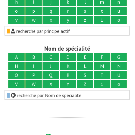
h
i
j
k
l
m
n
o
p
q
r
s
t
u
v
w
x
y
z
1
α
recherche par principe actif
Nom de spécialité
A
B
C
D
E
F
G
H
I
J
K
L
M
N
O
P
Q
R
S
T
U
V
W
X
Y
Z
1
α
recherche par Nom de spécialité