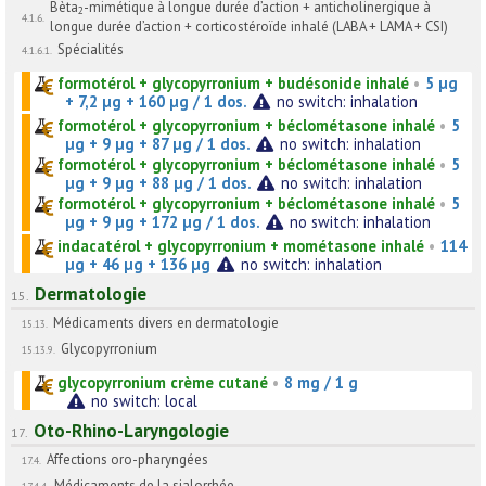
Bèta
-mimétique à longue durée d’action + anticholinergique à
2
4.1.6.
longue durée d’action + corticostéroïde inhalé (LABA + LAMA + CSI)
Spécialités
4.1.6.1.
formotérol + glycopyrronium + budésonide inhalé
•
5 µg
+ 7,2 µg + 160 µg / 1 dos.
no switch: inhalation
formotérol + glycopyrronium + béclométasone inhalé
•
5
µg + 9 µg + 87 µg / 1 dos.
no switch: inhalation
formotérol + glycopyrronium + béclométasone inhalé
•
5
µg + 9 µg + 88 µg / 1 dos.
no switch: inhalation
formotérol + glycopyrronium + béclométasone inhalé
•
5
µg + 9 µg + 172 µg / 1 dos.
no switch: inhalation
indacatérol + glycopyrronium + mométasone inhalé
•
114
µg + 46 µg + 136 µg
no switch: inhalation
Dermatologie
15.
Médicaments divers en dermatologie
15.13.
Glycopyrronium
15.13.9.
glycopyrronium crème cutané
•
8 mg / 1 g
no switch: local
Oto-Rhino-Laryngologie
17.
Affections oro-pharyngées
17.4.
Médicaments de la sialorrhée