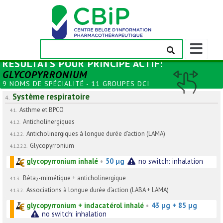
Afficher/m
la
RÉSULTATS POUR
PRINCIPE ACTIF
:
barre
GLYCOPYRRONIUM
de
9 NOMS DE SPÉCIALITÉ - 11 GROUPES DCI
navigation
Système respiratoire
4.
Asthme et BPCO
4.1.
Anticholinergiques
4.1.2.
Anticholinergiques à longue durée d’action (LAMA)
4.1.2.2.
Glycopyrronium
4.1.2.2.2.
glycopyrronium inhalé
•
50 µg
no switch: inhalation
Bèta
-mimétique + anticholinergique
4.1.3.
2
Associations à longue durée d’action (LABA + LAMA)
4.1.3.2.
glycopyrronium + indacatérol inhalé
•
43 µg + 85 µg
no switch: inhalation