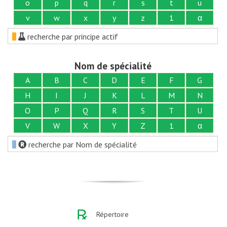
o
p
q
r
s
t
u
v
w
x
y
z
1
α
recherche par principe actif
Nom de spécialité
A
B
C
D
E
F
G
H
I
J
K
L
M
N
O
P
Q
R
S
T
U
V
W
X
Y
Z
1
α
recherche par Nom de spécialité
Répertoire