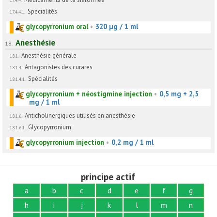
17.4.4.
Spécialités
17.4.4.1.
glycopyrronium oral
•
320 µg / 1 ml
Anesthésie
18.
Anesthésie générale
18.1.
Antagonistes des curares
18.1.4.
Spécialités
18.1.4.1.
glycopyrronium + néostigmine injection
•
0,5 mg + 2,5
mg / 1 ml
Anticholinergiques utilisés en anesthésie
18.1.6.
Glycopyrronium
18.1.6.1.
glycopyrronium injection
•
0,2 mg / 1 ml
principe actif
a
b
c
d
e
f
g
h
i
j
k
l
m
n