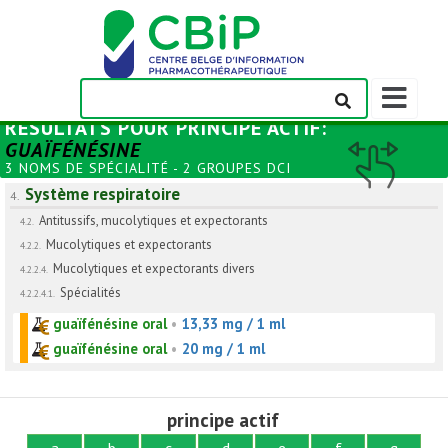
Afficher/m
la
RÉSULTATS POUR
PRINCIPE ACTIF
:
barre
GUAÏFÉNÉSINE
de
3 NOMS DE SPÉCIALITÉ - 2 GROUPES DCI
navigation
Système respiratoire
4.
Antitussifs, mucolytiques et expectorants
4.2.
Mucolytiques et expectorants
4.2.2.
Mucolytiques et expectorants divers
4.2.2.4.
Spécialités
4.2.2.4.1.
guaïfénésine oral
•
13,33 mg / 1 ml
guaïfénésine oral
•
20 mg / 1 ml
principe actif
a
b
c
d
e
f
g