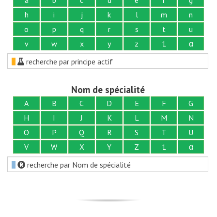
h
i
j
k
l
m
n
o
p
q
r
s
t
u
v
w
x
y
z
1
α
recherche par principe actif
Nom de spécialité
A
B
C
D
E
F
G
H
I
J
K
L
M
N
O
P
Q
R
S
T
U
V
W
X
Y
Z
1
α
recherche par Nom de spécialité