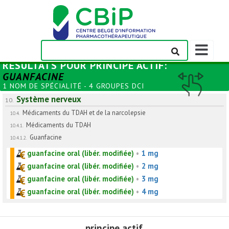
Afficher/m
la
RÉSULTATS POUR
PRINCIPE ACTIF
:
barre
GUANFACINE
de
1 NOM DE SPÉCIALITÉ - 4 GROUPES DCI
navigation
Système nerveux
10.
Médicaments du TDAH et de la narcolepsie
10.4.
Médicaments du TDAH
10.4.1.
Guanfacine
10.4.1.2.
guanfacine oral (libér. modifiée)
•
1 mg
guanfacine oral (libér. modifiée)
•
2 mg
guanfacine oral (libér. modifiée)
•
3 mg
guanfacine oral (libér. modifiée)
•
4 mg
principe actif