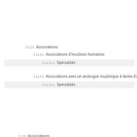
Associations
5.1.1.5.
Associations d'insulines humaines
5.1.1.5.1.
Spécialités
5.1.1.5.1.1.
Associations avec un analogue insulinique à durée d'
5.1.1.5.2.
Spécialités
5.1.1.5.2.1.
Associations
5.1.10.