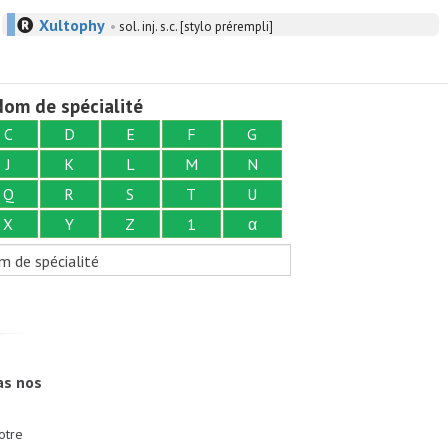
Xultophy
•
sol. inj. s.c. [stylo prérempli]
om de spécialité
C
D
E
F
G
J
K
L
M
N
Q
R
S
T
U
X
Y
Z
1
α
m de spécialité
as nos
otre