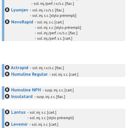
•
sol. inj./perf. i.v./s.c. [flac.]
Lyumjev
•
sol. inj. i.v./s.c. [flac.]
•
sol. inj. s.c. [stylo prérempli]
NovoRapid
•
sol. inj. s.c. [cart.]
•
sol. inj. s.c. [stylo prérempli]
•
sol. inj./perf. i.v./s.c. [flac.]
•
sol. inj./perf. s.c. [cart.]
Actrapid
•
sol. inj. i.v./s.c. [flac.]
Humuline Regular
•
sol. inj. s.c. [cart.]
Humuline NPH
•
susp. inj. s.c. [cart.]
Insulatard
•
susp. inj. s.c. [flac.]
Lantus
•
sol. inj. s.c. [cart.]
•
sol. inj. s.c. [stylo prérempli]
Levemir
•
sol. inj. s.c. [cart.]