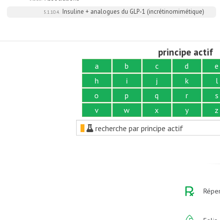
Insuline + analogues du GLP-1 (incrétinomimétique)
5.1.10.4.
principe actif
a
b
c
d
e
h
i
j
k
l
o
p
q
r
s
v
w
x
y
z
recherche par principe actif
Réper