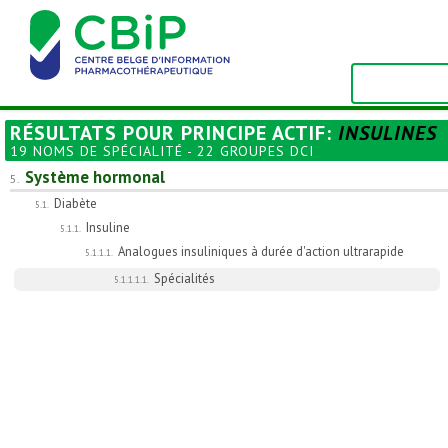
RÉSULTATS POUR
PRINCIPE ACTIF
:
INSULINES
19 NOMS DE SPÉCIALITÉ - 22 GROUPES DCI
Système hormonal
5.
Diabète
5.1.
Insuline
5.1.1.
Analogues insuliniques à durée d'action ultrarapide
5.1.1.1.
Spécialités
5.1.1.1.1.