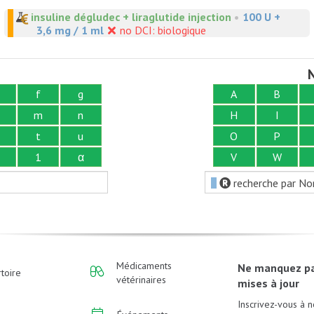
insuline dégludec + liraglutide injection
•
100 U +
3,6 mg / 1 ml
no DCI: biologique
N
f
g
A
B
m
n
H
I
t
u
O
P
1
α
V
W
recherche par No
Médicaments
Ne manquez p
toire
vétérinaires
mises à jour
Inscrivez-vous à n