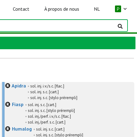
Contact
À propos de nous
NL
P
Apidra
•
sol. inj. i.v./s.c. [flac.]
•
sol. inj. s.c. [cart.]
•
sol. inj. s.c. [stylo prérempli]
Fiasp
•
sol. inj. s.c. [cart.]
•
sol. inj. s.c. [stylo prérempli]
•
sol. inj./perf. i.v./s.c. [flac.]
•
sol. inj./perf. s.c. [cart.]
Humalog
•
sol. inj. s.c. [cart.]
•
sol. inj. s.c. [stylo prérempli]