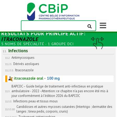
Afficher/m
la
RÉSULTATS POUR
PRINCIPE ACTIF
:
barre
ITRACONAZOLE
de
5 NOMS DE SPÉCIALITÉ - 1 GROUPE DCI
navigation
Infections
11.
Antimycosiques
11.2.
Dérivés azoliques
11.2.3.
Itraconazole
11.2.3.3.
itraconazole oral
•
100 mg
BAPCOC – Guide belge de traitement anti-infectieux en pratique
ambulatoire - 2022 - Attention: ce chapitre n'a pas encore été mis à
11.5.
jour conformément à l'édition 2026 du BAPCOC
Infections peau et tissus mous
11.5.3.
Candidoses et autres mycoses cutanées (Intertrigo ; dermatite des
11.5.3.10.
langes ; tinea pedis, corporis, cruris)
Traitement antimicrobien