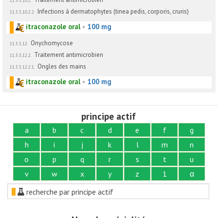
11.5.3.10.2.
Infections à dermatophytes (tinea pedis, corporis, cruris)
11.5.3.10.2.2.
itraconazole oral
•
100 mg
Onychomycose
11.5.3.12.
Traitement antimicrobien
11.5.3.12.2.
Ongles des mains
11.5.3.12.2.1.
itraconazole oral
•
100 mg
principe actif
a
b
c
d
e
f
g
h
i
j
k
l
m
n
o
p
q
r
s
t
u
v
w
x
y
z
1
α
recherche par principe actif