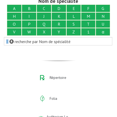
Nom de spécialité
A
B
C
D
E
F
G
H
I
J
K
L
M
N
O
P
Q
R
S
T
U
V
W
X
Y
Z
1
α
recherche par Nom de spécialité
Répertoire
Folia
Auditorium | e-