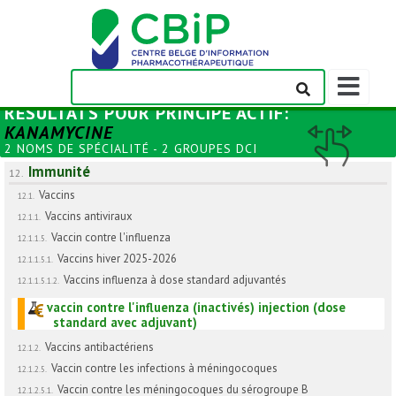
Afficher/m
la
RÉSULTATS POUR
PRINCIPE ACTIF
:
barre
KANAMYCINE
de
2 NOMS DE SPÉCIALITÉ - 2 GROUPES DCI
navigation
Immunité
12.
Vaccins
12.1.
Vaccins antiviraux
12.1.1.
Vaccin contre l'influenza
12.1.1.5.
Vaccins hiver 2025-2026
12.1.1.5.1.
Vaccins influenza à dose standard adjuvantés
12.1.1.5.1.2.
vaccin contre l'influenza (inactivés) injection (dose
standard avec adjuvant)
Vaccins antibactériens
12.1.2.
Vaccin contre les infections à méningocoques
12.1.2.5.
Vaccin contre les méningocoques du sérogroupe B
12.1.2.5.1.