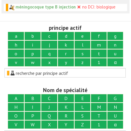
méningocoque type B injection
no DCI: biologique
principe actif
a
b
c
d
e
f
g
h
i
j
k
l
m
n
o
p
q
r
s
t
u
v
w
x
y
z
1
α
recherche par principe actif
Nom de spécialité
A
B
C
D
E
F
G
H
I
J
K
L
M
N
O
P
Q
R
S
T
U
V
W
X
Y
Z
1
α