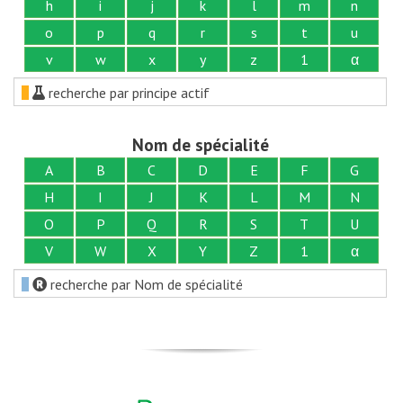
h
i
j
k
l
m
n
o
p
q
r
s
t
u
v
w
x
y
z
1
α
recherche par principe actif
Nom de spécialité
A
B
C
D
E
F
G
H
I
J
K
L
M
N
O
P
Q
R
S
T
U
V
W
X
Y
Z
1
α
recherche par Nom de spécialité