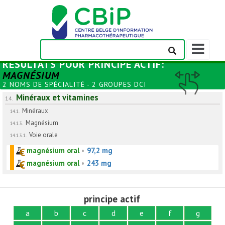
Afficher/m
la
RÉSULTATS POUR
PRINCIPE ACTIF
:
barre
MAGNÉSIUM
de
2 NOMS DE SPÉCIALITÉ - 2 GROUPES DCI
navigation
Minéraux et vitamines
14.
Minéraux
14.1.
Magnésium
14.1.3.
Voie orale
14.1.3.1.
magnésium oral
•
97,2 mg
magnésium oral
•
243 mg
principe actif
a
b
c
d
e
f
g