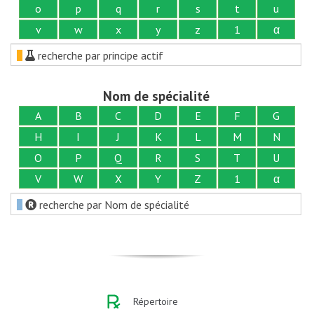
o
p
q
r
s
t
u
v
w
x
y
z
1
α
recherche par principe actif
Nom de spécialité
A
B
C
D
E
F
G
H
I
J
K
L
M
N
O
P
Q
R
S
T
U
V
W
X
Y
Z
1
α
recherche par Nom de spécialité
Répertoire