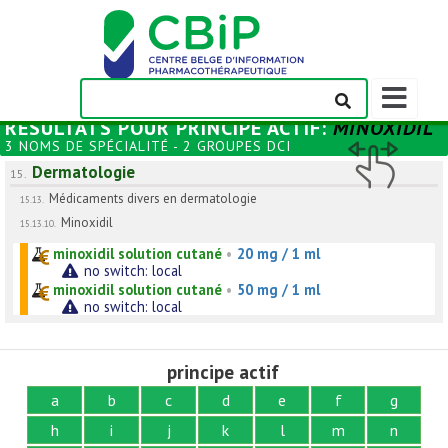
Afficher/m
la
RÉSULTATS POUR
PRINCIPE ACTIF
:
MINOXIDIL
barre
3 NOMS DE SPÉCIALITÉ - 2 GROUPES DCI
de
Dermatologie
navigation
15.
Médicaments divers en dermatologie
15.13.
Minoxidil
15.13.10.
minoxidil solution cutané
•
20 mg / 1 ml
no switch: local
minoxidil solution cutané
•
50 mg / 1 ml
no switch: local
principe actif
a
b
c
d
e
f
g
h
i
j
k
l
m
n