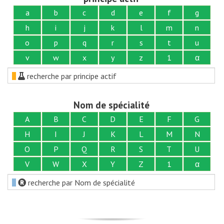
a
b
c
d
e
f
g
h
i
j
k
l
m
n
o
p
q
r
s
t
u
v
w
x
y
z
1
α
recherche par principe actif
Nom de spécialité
A
B
C
D
E
F
G
H
I
J
K
L
M
N
O
P
Q
R
S
T
U
V
W
X
Y
Z
1
α
recherche par Nom de spécialité