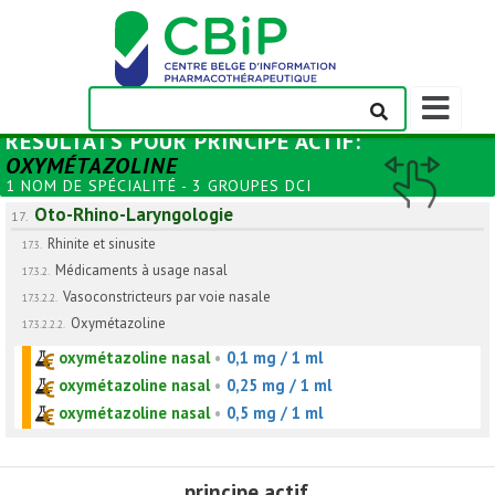
Afficher/m
la
RÉSULTATS POUR
PRINCIPE ACTIF
:
barre
OXYMÉTAZOLINE
de
1 NOM DE SPÉCIALITÉ - 3 GROUPES DCI
navigation
Oto-Rhino-Laryngologie
17.
Rhinite et sinusite
17.3.
Médicaments à usage nasal
17.3.2.
Vasoconstricteurs par voie nasale
17.3.2.2.
Oxymétazoline
17.3.2.2.2.
oxymétazoline nasal
•
0,1 mg / 1 ml
oxymétazoline nasal
•
0,25 mg / 1 ml
oxymétazoline nasal
•
0,5 mg / 1 ml
principe actif