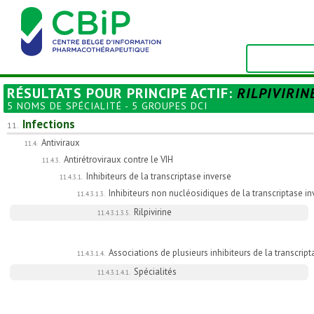
RÉSULTATS POUR
PRINCIPE ACTIF
:
RILPIVIRIN
5 NOMS DE SPÉCIALITÉ - 5 GROUPES DCI
Infections
11.
Antiviraux
11.4.
Antirétroviraux contre le VIH
11.4.3.
Inhibiteurs de la transcriptase inverse
11.4.3.1.
Inhibiteurs non nucléosidiques de la transcriptase in
11.4.3.1.3.
Rilpivirine
11.4.3.1.3.5.
Associations de plusieurs inhibiteurs de la transcript
11.4.3.1.4.
Spécialités
11.4.3.1.4.1.