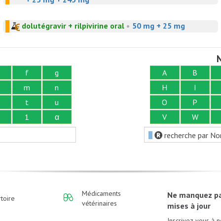
dolutégravir + rilpivirine oral
•
50 mg + 25 mg
N
f
g
A
B
m
n
H
I
t
u
O
P
1
α
V
W
recherche par No
Médicaments
Ne manquez p
toire
vétérinaires
mises à jour
Inscrivez-vous à n