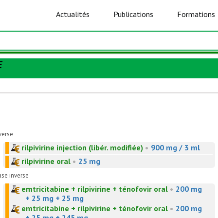
Actualités
Publications
Formations
E
verse
rilpivirine injection (libér. modifiée)
•
900 mg / 3 ml
rilpivirine oral
•
25 mg
ase inverse
emtricitabine + rilpivirine + ténofovir oral
•
200 mg
+ 25 mg + 25 mg
emtricitabine + rilpivirine + ténofovir oral
•
200 mg
+ 25 mg + 245 mg