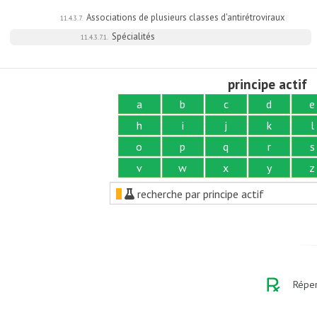
Associations de plusieurs classes d'antirétroviraux
11.4.3.7.
Spécialités
11.4.3.7.1.
principe actif
a
b
c
d
e
h
i
j
k
l
o
p
q
r
s
v
w
x
y
z
recherche par principe actif
Réper