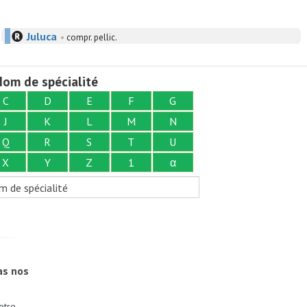
Juluca
•
compr. pellic.
om de spécialité
C
D
E
F
G
J
K
L
M
N
Q
R
S
T
U
X
Y
Z
1
α
m de spécialité
as nos
otre