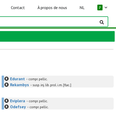
Contact
À propos de nous
NL
P
Edurant
•
compr. pellic.
Rekambys
•
susp. inj. lib. prol. i.m. [flac.]
Eviplera
•
compr. pellic.
Odefsey
•
compr. pellic.