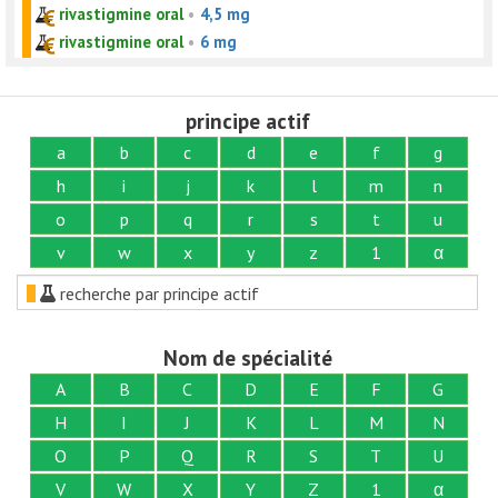
rivastigmine oral
•
4,5 mg
rivastigmine oral
•
6 mg
principe actif
a
b
c
d
e
f
g
h
i
j
k
l
m
n
o
p
q
r
s
t
u
v
w
x
y
z
1
α
recherche par principe actif
Nom de spécialité
A
B
C
D
E
F
G
H
I
J
K
L
M
N
O
P
Q
R
S
T
U
V
W
X
Y
Z
1
α