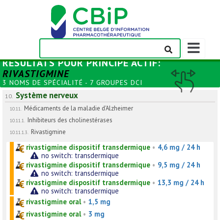
Afficher/m
la
RÉSULTATS POUR
PRINCIPE ACTIF
:
barre
RIVASTIGMINE
de
3 NOMS DE SPÉCIALITÉ - 7 GROUPES DCI
navigation
Système nerveux
10.
Médicaments de la maladie d'Alzheimer
10.11.
Inhibiteurs des cholinestérases
10.11.1.
Rivastigmine
10.11.1.3.
rivastigmine dispositif transdermique
•
4,6 mg / 24 h
no switch: transdermique
rivastigmine dispositif transdermique
•
9,5 mg / 24 h
no switch: transdermique
rivastigmine dispositif transdermique
•
13,3 mg / 24 h
no switch: transdermique
rivastigmine oral
•
1,5 mg
rivastigmine oral
•
3 mg