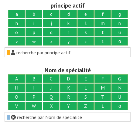
principe actif
a
b
c
d
e
f
g
h
i
j
k
l
m
n
o
p
q
r
s
t
u
v
w
x
y
z
1
α
recherche par principe actif
Nom de spécialité
A
B
C
D
E
F
G
H
I
J
K
L
M
N
O
P
Q
R
S
T
U
V
W
X
Y
Z
1
α
recherche par Nom de spécialité