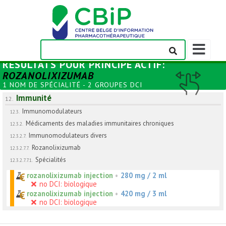
Afficher/m
la
RÉSULTATS POUR
PRINCIPE ACTIF
:
barre
ROZANOLIXIZUMAB
de
1 NOM DE SPÉCIALITÉ - 2 GROUPES DCI
navigation
Immunité
12.
Immunomodulateurs
12.3.
Médicaments des maladies immunitaires chroniques
12.3.2.
Immunomodulateurs divers
12.3.2.7.
Rozanolixizumab
12.3.2.7.7.
Spécialités
12.3.2.7.7.1.
rozanolixizumab injection
•
280 mg / 2 ml
no DCI: biologique
rozanolixizumab injection
•
420 mg / 3 ml
no DCI: biologique