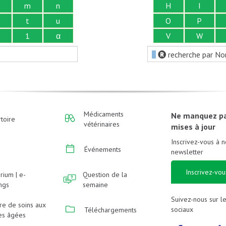
m
n
H
I
t
u
O
P
1
α
V
W
recherche par No
Médicaments
Ne manquez p
toire
vétérinaires
mises à jour
Inscrivez-vous à n
Événements
newsletter
Inscrivez-vou
rium | e-
Question de la
ings
semaine
Suivez-nous sur l
re de soins aux
sociaux
Téléchargements
es âgées