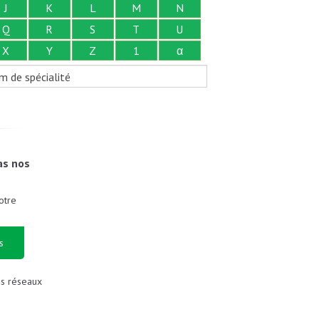
J
K
L
M
N
Q
R
S
T
U
X
Y
Z
1
α
m de spécialité
as nos
otre
s
es réseaux