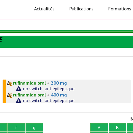
Actualités
Publications
Formations
E
rufinamide oral
•
200 mg
no switch: antiépileptique
rufinamide oral
•
400 mg
no switch: antiépileptique
N
f
g
A
B