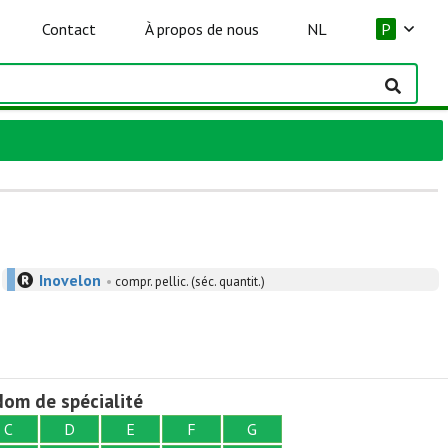
Contact
À propos de nous
NL
P
Inovelon
•
compr. pellic. (séc. quantit.)
om de spécialité
C
D
E
F
G