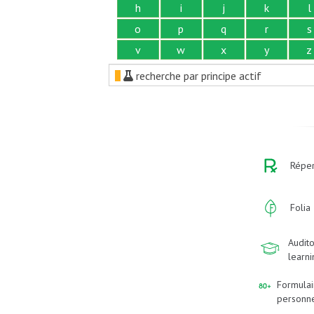
h
i
j
k
l
o
p
q
r
s
v
w
x
y
z
recherche par principe actif
Réper
Folia
Audito
learn
Formulai
personn