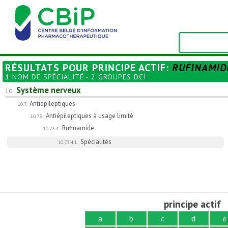
RÉSULTATS POUR
PRINCIPE ACTIF
:
RUFINAMID
1 NOM DE SPÉCIALITÉ - 2 GROUPES DCI
Système nerveux
10.
Antiépileptiques
10.7.
Antiépileptiques à usage limité
10.7.3.
Rufinamide
10.7.3.4.
Spécialités
10.7.3.4.1.
principe actif
a
b
c
d
e