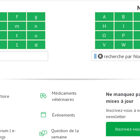
N
f
g
A
B
m
n
H
I
t
u
O
P
1
α
V
W
recherche par No
Médicaments
Ne manquez p
toire
vétérinaires
mises à jour
Inscrivez-vous à n
Événements
newsletter
Inscrivez-vou
rium | e-
Question de la
ings
semaine