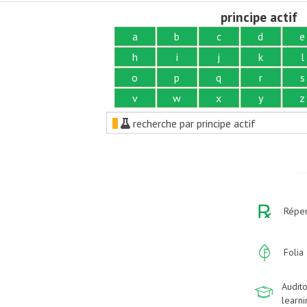
principe actif
a
b
c
d
e
h
i
j
k
l
o
p
q
r
s
v
w
x
y
z
recherche par principe actif
Réper
Folia
Audito
learn