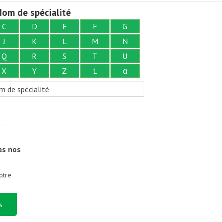
om de spécialité
C
D
E
F
G
J
K
L
M
N
Q
R
S
T
U
X
Y
Z
1
α
m de spécialité
as nos
otre
s