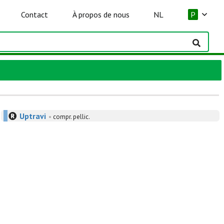
Contact
À propos de nous
NL
P
Uptravi
•
compr. pellic.