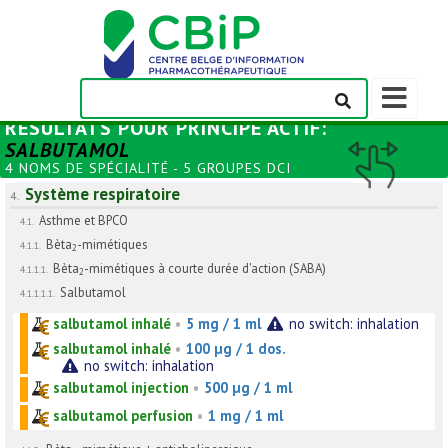
Afficher/m
la
RÉSULTATS POUR
PRINCIPE ACTIF
:
barre
SALBUTAMOL
de
4 NOMS DE SPÉCIALITÉ - 5 GROUPES DCI
navigation
Système respiratoire
4.
Asthme et BPCO
4.1.
Bèta
-mimétiques
4.1.1.
2
Bèta
-mimétiques à courte durée d'action (SABA)
4.1.1.1.
2
Salbutamol
4.1.1.1.1.
salbutamol inhalé
•
5 mg / 1 ml
no switch: inhalation
salbutamol inhalé
•
100 µg / 1 dos.
no switch: inhalation
salbutamol injection
•
500 µg / 1 ml
salbutamol perfusion
•
1 mg / 1 ml