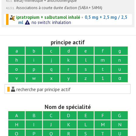
Bèta
-mimétique + anticholinergique
4.1.3.
2
Associations à courte durée d’action (SABA + SAMA)
4.1.3.1.
ipratropium + salbutamol inhalé
•
0,5 mg + 2,5 mg / 2,5
ml
no switch: inhalation
principe actif
a
b
c
d
e
f
g
h
i
j
k
l
m
n
o
p
q
r
s
t
u
v
w
x
y
z
1
α
recherche par principe actif
Nom de spécialité
A
B
C
D
E
F
G
H
I
J
K
L
M
N
O
P
Q
R
S
T
U