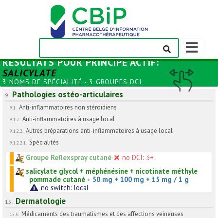
Afficher/m
la
RÉSULTATS POUR
PRINCIPE ACTIF
:
barre
SALICYLATE
de
3 NOMS DE SPÉCIALITÉ - 3 GROUPES DCI
navigation
Pathologies ostéo-articulaires
9.
Anti-inflammatoires non stéroïdiens
9.1.
Anti-inflammatoires à usage local
9.1.2.
Autres préparations anti-inflammatoires à usage local
9.1.2.2.
Spécialités
9.1.2.2.1.
Groupe Reflexspray cutané
no DCI: 3+
salicylate glycol + méphénésine + nicotinate méthyle
pommade cutané
•
50 mg + 100 mg + 15 mg / 1 g
no switch: local
Dermatologie
15.
Médicaments des traumatismes et des affections veineuses
15.5.