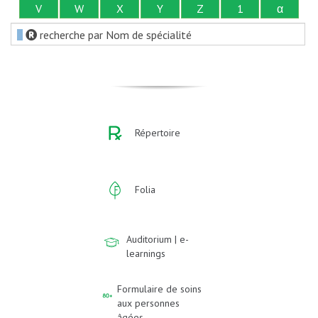
V
W
X
Y
Z
1
α
recherche par Nom de spécialité
Répertoire
Folia
Auditorium | e-
learnings
Formulaire de soins
aux personnes
âgées