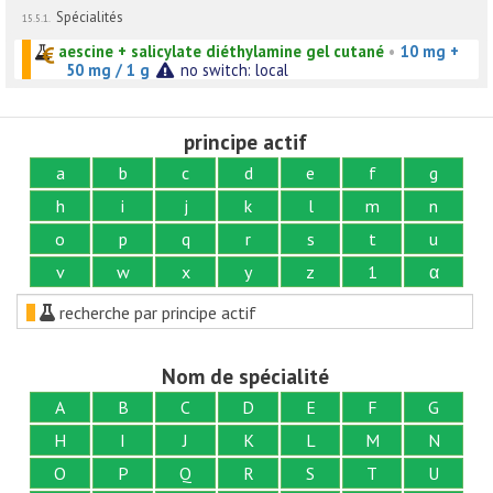
Spécialités
15.5.1.
aescine + salicylate diéthylamine gel cutané
•
10 mg +
50 mg / 1 g
no switch: local
principe actif
a
b
c
d
e
f
g
h
i
j
k
l
m
n
o
p
q
r
s
t
u
v
w
x
y
z
1
α
recherche par principe actif
Nom de spécialité
A
B
C
D
E
F
G
H
I
J
K
L
M
N
O
P
Q
R
S
T
U