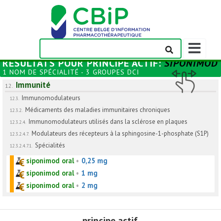
Afficher/m
la
RÉSULTATS POUR
PRINCIPE ACTIF
:
SIPONIMOD
barre
1 NOM DE SPÉCIALITÉ - 3 GROUPES DCI
de
Immunité
navigation
12.
Immunomodulateurs
12.3.
Médicaments des maladies immunitaires chroniques
12.3.2.
Immunomodulateurs utilisés dans la sclérose en plaques
12.3.2.4.
Modulateurs des récepteurs à la sphingosine-1-phosphate (S1P)
12.3.2.4.7.
Spécialités
12.3.2.4.7.1.
siponimod oral
•
0,25 mg
siponimod oral
•
1 mg
siponimod oral
•
2 mg
principe actif