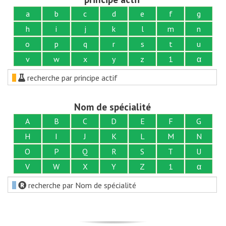
a
b
c
d
e
f
g
h
i
j
k
l
m
n
o
p
q
r
s
t
u
v
w
x
y
z
1
α
recherche par principe actif
Nom de spécialité
A
B
C
D
E
F
G
H
I
J
K
L
M
N
O
P
Q
R
S
T
U
V
W
X
Y
Z
1
α
recherche par Nom de spécialité