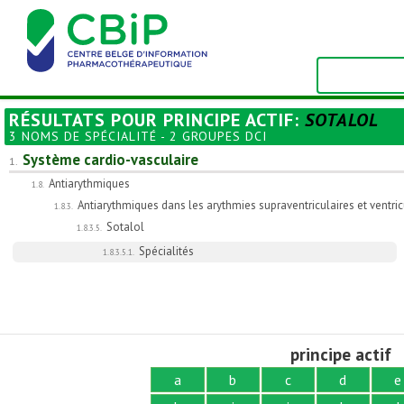
RÉSULTATS POUR
PRINCIPE ACTIF
:
SOTALOL
3 NOMS DE SPÉCIALITÉ - 2 GROUPES DCI
Système cardio-vasculaire
1.
Antiarythmiques
1.8.
Antiarythmiques dans les arythmies supraventriculaires et ventric
1.8.3.
Sotalol
1.8.3.5.
Spécialités
1.8.3.5.1.
principe actif
a
b
c
d
e