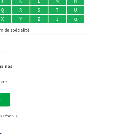
J
K
L
M
N
Q
R
S
T
U
X
Y
Z
1
α
m de spécialité
as nos
otre
s
es réseaux