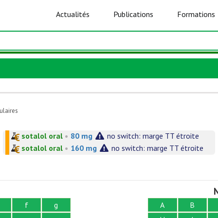
Actualités
Publications
Formations
ulaires
sotalol oral
•
80 mg
no switch: marge TT étroite
sotalol oral
•
160 mg
no switch: marge TT étroite
N
f
g
A
B