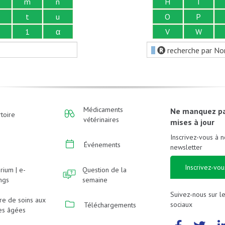
m
n
H
I
t
u
O
P
1
α
V
W
recherche par No
Médicaments
Ne manquez p
toire
vétérinaires
mises à jour
Inscrivez-vous à n
Événements
newsletter
Inscrivez-vou
rium | e-
Question de la
ings
semaine
Suivez-nous sur l
re de soins aux
sociaux
Téléchargements
es âgées