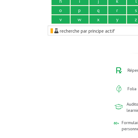
h
i
j
k
l
o
p
q
r
s
v
w
x
y
z
recherche par principe actif
Réper
Folia
Audito
learn
Formulai
personn