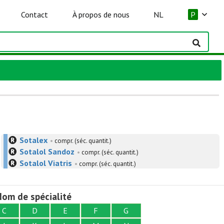
Contact
À propos de nous
NL
P
Sotalex
•
compr. (séc. quantit.)
Sotalol Sandoz
•
compr. (séc. quantit.)
Sotalol Viatris
•
compr. (séc. quantit.)
om de spécialité
C
D
E
F
G