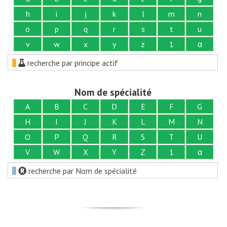
h
i
j
k
l
m
n
o
p
q
r
s
t
u
v
w
x
y
z
1
α
recherche par principe actif
Nom de spécialité
A
B
C
D
E
F
G
H
I
J
K
L
M
N
O
P
Q
R
S
T
U
V
W
X
Y
Z
1
α
recherche par Nom de spécialité