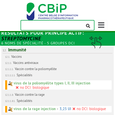
Afficher/m
la
RÉSULTATS POUR
PRINCIPE ACTIF
:
barre
STREPTOMYCINE
de
6 NOMS DE SPÉCIALITÉ - 5 GROUPES DCI
navigation
Immunité
12.
Vaccins
12.1.
Vaccins antiviraux
12.1.1.
Vaccin contre la poliomyélite
12.1.1.1.
Spécialités
12.1.1.1.1.
virus de la poliomyélite types I, II, III injection
no DCI: biologique
Vaccin contre la rage
12.1.1.8.
Spécialités
12.1.1.8.1.
virus de la rage injection
•
3,25 UI
no DCI: biologique