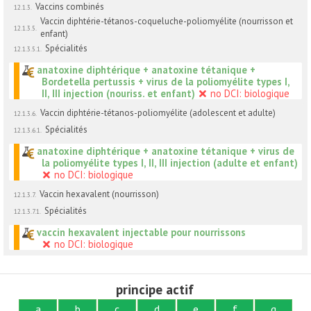
Vaccins combinés
12.1.3.
Vaccin diphtérie-tétanos-coqueluche-poliomyélite (nourrisson et
12.1.3.5.
enfant)
Spécialités
12.1.3.5.1.
anatoxine diphtérique + anatoxine tétanique +
Bordetella pertussis + virus de la poliomyélite types I,
II, III injection (nouriss. et enfant)
no DCI: biologique
Vaccin diphtérie-tétanos-poliomyélite (adolescent et adulte)
12.1.3.6.
Spécialités
12.1.3.6.1.
anatoxine diphtérique + anatoxine tétanique + virus de
la poliomyélite types I, II, III injection (adulte et enfant)
no DCI: biologique
Vaccin hexavalent (nourrisson)
12.1.3.7.
Spécialités
12.1.3.7.1.
vaccin hexavalent injectable pour nourrissons
no DCI: biologique
principe actif
a
b
c
d
e
f
g