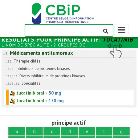
Afficher/m
la
RÉSULTATS POUR
PRINCIPE ACTIF
:
TUCATINIB
barre
1 NOM DE SPÉCIALITÉ - 2 GROUPES DCI
de
Médicaments antitumoraux
navigation
13.
Thérapie ciblée
13.2.
Inhibiteurs de protéines kinases
13.2.3.
Divers inhibiteurs de protéines kinases
13.2.3.13.
Spécialités
13.2.3.13.1.
tucatinib oral
•
50 mg
tucatinib oral
•
150 mg
principe actif
a
b
c
d
e
f
g