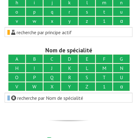
h
i
j
k
l
m
n
o
p
q
r
s
t
u
v
w
x
y
z
1
α
recherche par principe actif
Nom de spécialité
A
B
C
D
E
F
G
H
I
J
K
L
M
N
O
P
Q
R
S
T
U
V
W
X
Y
Z
1
α
recherche par Nom de spécialité