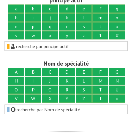
principe actif
a
b
c
d
e
f
g
h
i
j
k
l
m
n
o
p
q
r
s
t
u
v
w
x
y
z
1
α
recherche par principe actif
Nom de spécialité
A
B
C
D
E
F
G
H
I
J
K
L
M
N
O
P
Q
R
S
T
U
V
W
X
Y
Z
1
α
recherche par Nom de spécialité