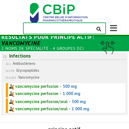
Afficher/m
la
RÉSULTATS POUR
PRINCIPE ACTIF
:
barre
VANCOMYCINE
de
2 NOMS DE SPÉCIALITÉ - 4 GROUPES DCI
navigation
Infections
11.
Antibactériens
11.1.
Glycopeptides
11.1.10.
Vancomycine
11.1.10.2.
vancomycine perfusion
•
500 mg
vancomycine perfusion
•
1 000 mg
vancomycine perfusion/oral
•
500 mg
vancomycine perfusion/oral
•
1 000 mg