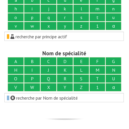
h
i
j
k
l
m
n
o
p
q
r
s
t
u
v
w
x
y
z
1
α
recherche par principe actif
Nom de spécialité
A
B
C
D
E
F
G
H
I
J
K
L
M
N
O
P
Q
R
S
T
U
V
W
X
Y
Z
1
α
recherche par Nom de spécialité