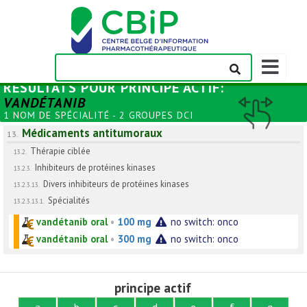
Afficher/m
la
RÉSULTATS POUR
PRINCIPE ACTIF
:
barre
VANDÉTANIB
de
1 NOM DE SPÉCIALITÉ - 2 GROUPES DCI
navigation
Médicaments antitumoraux
13.
Thérapie ciblée
13.2.
Inhibiteurs de protéines kinases
13.2.3.
Divers inhibiteurs de protéines kinases
13.2.3.13.
Spécialités
13.2.3.13.1.
vandétanib oral
•
100 mg
no switch: onco
vandétanib oral
•
300 mg
no switch: onco
principe actif
a
b
c
d
e
f
g