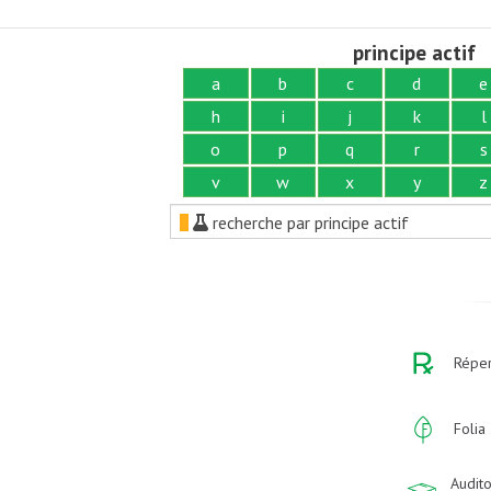
principe actif
a
b
c
d
e
h
i
j
k
l
o
p
q
r
s
v
w
x
y
z
recherche par principe actif
Réper
Folia
Audito