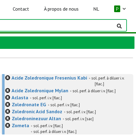
Contact
À propos de nous
NL
P
Acide Zoledronique Fresenius Kabi
•
sol. perf. à diluer i.v.
[flac.]
Acide Zoledronique Mylan
•
sol. perf. à diluer i.v. [flac.]
Aclasta
•
sol. perf. i.v. [flac.]
Zoledronate EG
•
sol. perf. i.v. [flac.]
Zoledronic Acid Sandoz
•
sol. perf. i.v. [flac.]
Zoledroninezuur Altan
•
sol. perf. i.v. [sac]
Zometa
•
sol. perf. i.v. [flac.]
•
sol. perf. à diluer i.v. [flac.]