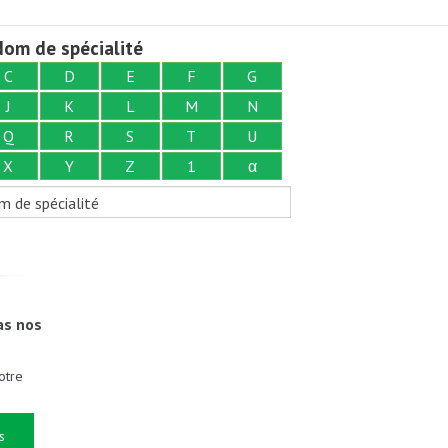
om de spécialité
C
D
E
F
G
J
K
L
M
N
Q
R
S
T
U
X
Y
Z
1
α
m de spécialité
as nos
otre
s