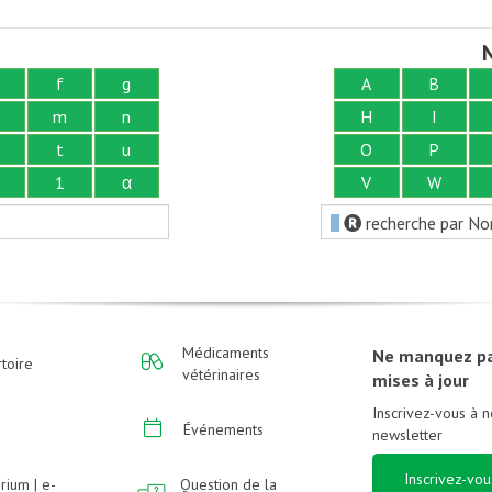
N
f
g
A
B
m
n
H
I
t
u
O
P
1
α
V
W
recherche par No
Médicaments
Ne manquez p
toire
vétérinaires
mises à jour
Inscrivez-vous à n
Événements
newsletter
Inscrivez-vou
rium | e-
Question de la