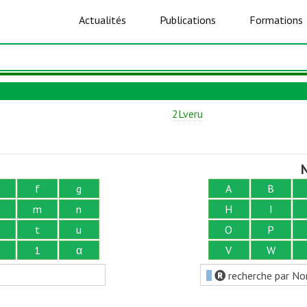
Actualités
Publications
Formations
2Lveru
N
f
g
A
B
m
n
H
I
t
u
O
P
1
α
V
W
recherche par No