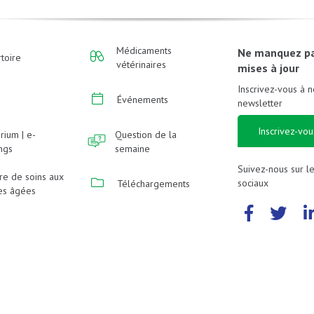
Médicaments
Ne manquez p
toire
vétérinaires
mises à jour
Inscrivez-vous à n
Événements
newsletter
Inscrivez-vou
rium | e-
Question de la
ings
semaine
Suivez-nous sur l
re de soins aux
sociaux
Téléchargements
es âgées