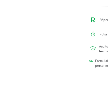
Réper
Folia
Audito
learn
Formulai
personn