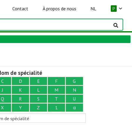
Contact
À propos de nous
NL
P
om de spécialité
C
D
E
F
G
J
K
L
M
N
Q
R
S
T
U
X
Y
Z
1
α
m de spécialité