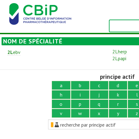
NOM DE SPÉCIALITÉ
2Lherp
2L
ebv
2Lpapi
principe actif
a
b
c
d
e
h
i
j
k
l
o
p
q
r
s
v
w
x
y
z
recherche par principe actif