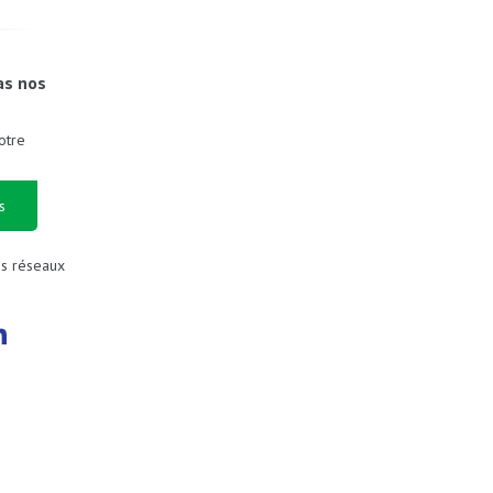
as nos
otre
s
es réseaux