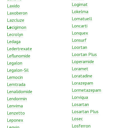
Logimat
Laxido
Lokelma
Laxoberon
Lomatuell
Lazcluze
Loncarti
Le
cigimon
Lonquex
Lecrolyn
Lonsurf
Ledaga
Loortan
Ledertrexate
Loortan Plus
Leflunomide
Loperamide
Legalon
Loramet
Legalon-Sil
Loratadine
Lemocin
Lorazepam
Lemtrada
Lormetazepam
Lenalidomide
Lorviqua
Lendormin
Losartan
Lenvima
Losartan Plus
Lenzetto
Losec
Leponex
Losferron
Leqvio