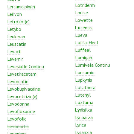
Lotriderm
Lercanidipin(e)
Louise
Lerivon
Lowette
Letrozol(e)
Lu
centis
Letybo
Lueva
Leukeran
Luffa-Heel
Leustatin
Luffeel
Levact
Lumigan
Levemir
Lumivela Continu
Levesialle Continu
Lunsumio
Levetiracetam
Lupkynis
Levmentin
Lutathera
Levobupivacaine
Lutenyl
Levocetirizin(e)
Luxturna
Levodonna
Ly
disilka
Levofloxacine
Lynparza
Levofolic
Lyrica
Levonortis
Lysanxia
Levophed