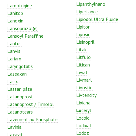
Lipanthylnano
Lamotrigine
Lipertance
Lanitop
Lipiodol Ultra Fluide
Lanoxin
Lipitor
Lansoprazol(e)
Liposic
Lansoyl Paraffine
Lisinopril
Lantus
Litak
Lanvis
Litfulo
Lariam
Litican
Laryngotabs
Livial
Laseaxan
Livmarli
Lasix
Livostin
Lassar, pâte
Livtencity
Latanoprost
Lixiana
Latanoprost / Timolol
Lo
ceryl
Latanotears
Locoid
Lavement au Phosphate
Lodixal
Lavinia
Lodoz
Laxavit