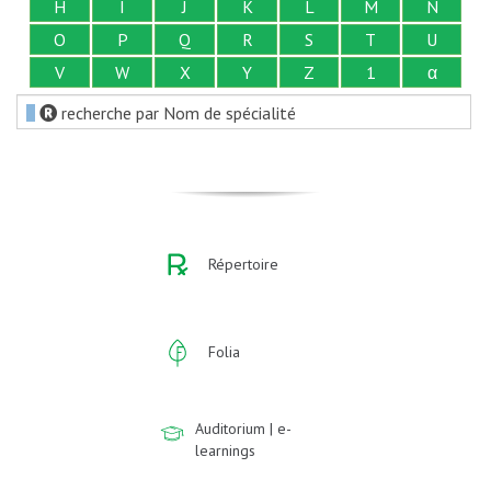
H
I
J
K
L
M
N
O
P
Q
R
S
T
U
V
W
X
Y
Z
1
α
recherche par Nom de spécialité
Répertoire
Folia
Auditorium | e-
learnings