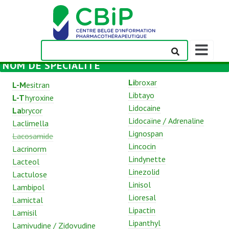
Afficher/m
la
NOM DE SPÉCIALITÉ
barre
de
Li
broxar
L-M
esitran
navigation
Libtayo
L-T
hyroxine
Lidocaine
La
brycor
Lidocaïne / Adrenaline
Laclimella
Lignospan
Lacosamide
Lincocin
Lacrinorm
Lindynette
Lacteol
Linezolid
Lactulose
Linisol
Lambipol
Lioresal
Lamictal
Lipactin
Lamisil
Lipanthyl
Lamivudine / Zidovudine