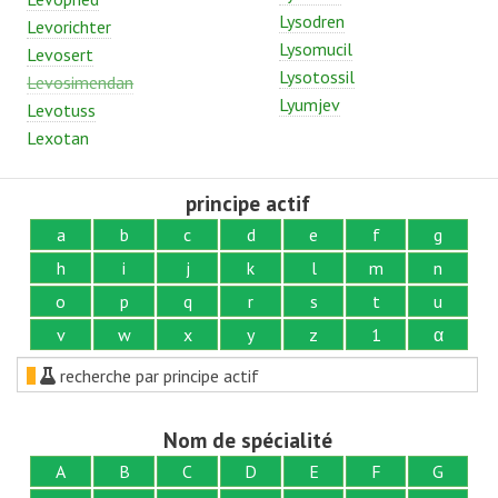
Lysodren
Levorichter
Lysomucil
Levosert
Lysotossil
Levosimendan
Lyumjev
Levotuss
Lexotan
principe actif
a
b
c
d
e
f
g
h
i
j
k
l
m
n
o
p
q
r
s
t
u
v
w
x
y
z
1
α
recherche par principe actif
Nom de spécialité
A
B
C
D
E
F
G