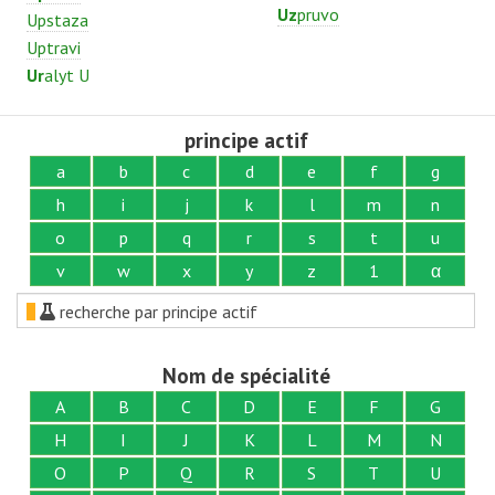
Uz
pruvo
Upstaza
Uptravi
Ur
alyt U
principe actif
a
b
c
d
e
f
g
h
i
j
k
l
m
n
o
p
q
r
s
t
u
v
w
x
y
z
1
α
recherche par principe actif
Nom de spécialité
A
B
C
D
E
F
G
H
I
J
K
L
M
N
O
P
Q
R
S
T
U