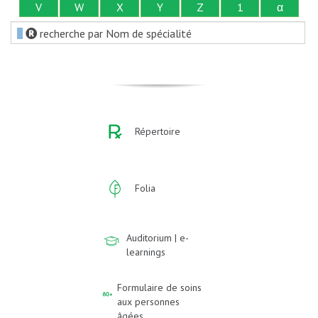
V
W
X
Y
Z
1
α
recherche par Nom de spécialité
Répertoire
Folia
Auditorium | e-
learnings
Formulaire de soins
aux personnes
âgées