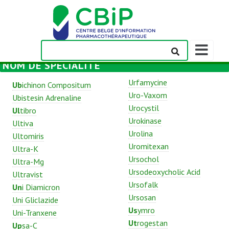
Afficher/m
la
NOM DE SPÉCIALITÉ
barre
de
Urfamycine
Ub
ichinon Compositum
navigation
Uro-Vaxom
Ubistesin Adrenaline
Urocystil
Ul
tibro
Urokinase
Ultiva
Urolina
Ultomiris
Uromitexan
Ultra-K
Ursochol
Ultra-Mg
Ursodeoxycholic Acid
Ultravist
Ursofalk
Un
i Diamicron
Ursosan
Uni Gliclazide
Us
ymro
Uni-Tranxene
Ut
rogestan
Up
sa-C