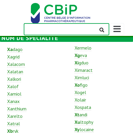
Afficher/m
la
NOM DE SPÉCIALITÉ
barre
de
Xermelo
Xa
dago
navigation
Xg
eva
Xagrid
Xi
gduo
Xalacom
Ximaract
Xalatan
Ximluci
Xalkori
Xo
figo
Xalof
Xogel
Xamiol
Xolair
Xanax
Xospata
Xanthium
Xt
andi
Xarelto
Xu
ltophy
Xatral
Xy
locaine
Xb
ryk