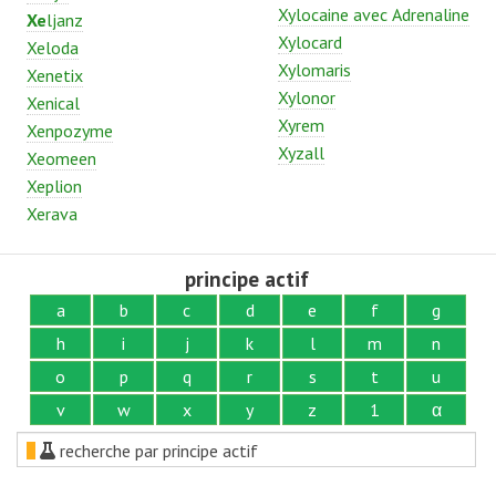
Xylocaine avec Adrenaline
Xe
ljanz
Xylocard
Xeloda
Xylomaris
Xenetix
Xylonor
Xenical
Xyrem
Xenpozyme
Xyzall
Xeomeen
Xeplion
Xerava
principe actif
a
b
c
d
e
f
g
h
i
j
k
l
m
n
o
p
q
r
s
t
u
v
w
x
y
z
1
α
recherche par principe actif