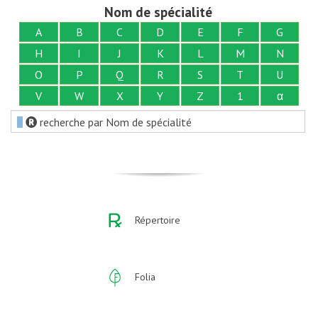
Nom de spécialité
A
B
C
D
E
F
G
H
I
J
K
L
M
N
O
P
Q
R
S
T
U
V
W
X
Y
Z
1
α
recherche par Nom de spécialité
Répertoire
Folia